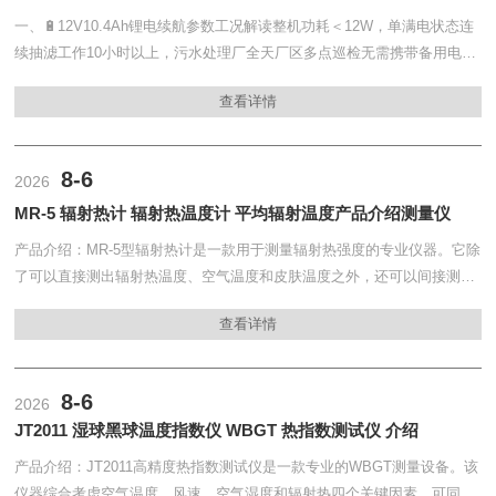
一、🔋12V10.4Ah锂电续航参数工况解读整机功耗＜12W，单满电状态连
续抽滤工作10小时以上，污水处理厂全天厂区多点巡检无需携带备用电
源；机身配备电量数显仪表，实时查看剩余电量，避免中途断电中断过
查看详情
滤。一体化手提箱体结构，整机3.2kg...
8-6
2026
MR-5 辐射热计 辐射热温度计 平均辐射温度产品介绍测量仪
产品介绍：MR-5型辐射热计是一款用于测量辐射热强度的专业仪器。它除
了可以直接测出辐射热温度、空气温度和皮肤温度之外，还可以间接测出
定向平均辐射温度。该仪器可近似代替黑球温度计来测量环境的平均辐射
查看详情
温度，避免了同时测量风速和气温的麻烦，并且测...
8-6
2026
JT2011 湿球黑球温度指数仪 WBGT 热指数测试仪 介绍
产品介绍：JT2011高精度热指数测试仪是一款专业的WBGT测量设备。该
仪器综合考虑空气温度、风速、空气湿度和辐射热四个关键因素，可同时