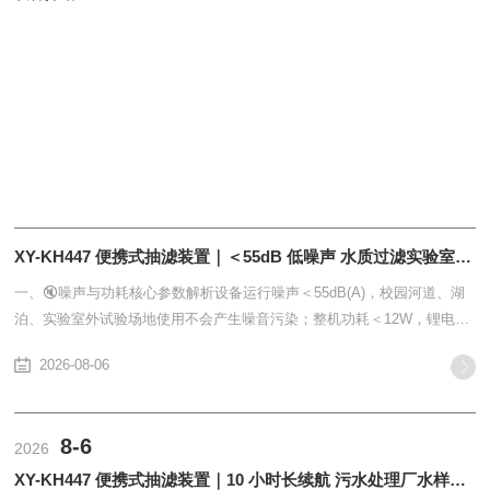
XY-KH447 便携式抽滤装置｜＜55dB 低噪声 水质过滤实验室外场设备介绍
一、🔇噪声与功耗核心参数解析设备运行噪声＜55dB(A)，校园河道、湖
泊、实验室外试验场地使用不会产生噪音污染；整机功耗＜12W，锂电池
低损耗运行，满足科研长...
2026-08-06
8-6
2026
XY-KH447 便携式抽滤装置｜10 小时长续航 污水处理厂水样现场前处理方案