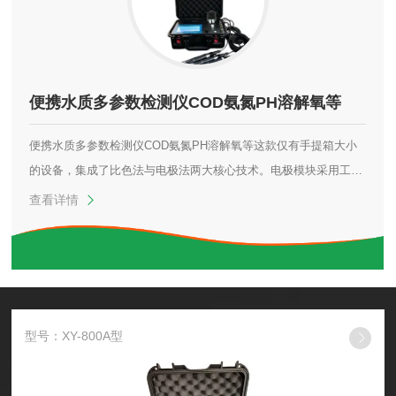
便携水质多参数检测仪COD氨氮PH溶解氧等
便携水质多参数检测仪COD氨氮PH溶解氧等这款仅有手提箱大小
的设备，集成了比色法与电极法两大核心技术。电极模块采用工业
级传感器，pH测量精度达0.01，电导率测试范围横跨1-20000μS/c
查看详情
m双量程...
型号：XY-800A型