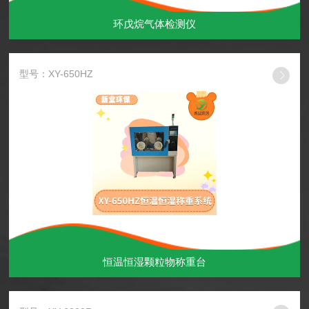
环戊烷气体检测仪
型号：XY-650HZ
恒温恒湿颗粒物称重台