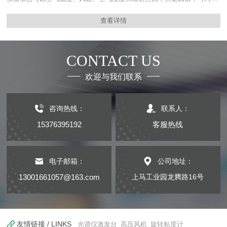
测试空气温度、自然湿球温度及辐射温度。仪器选用数字温度传感器作为
查看详情
温度采集端，配置符合ISO及国家相关标准...
CONTACT US
欢迎与我们联系
咨询热线：
联系人：
15376395192
客服热线
电子邮箱：
公司地址：
13001661057@163.com
上马工业园龙腾路16号
友情链接 / LINKS
光谱仪激发台
高压风机
旋转粘度计