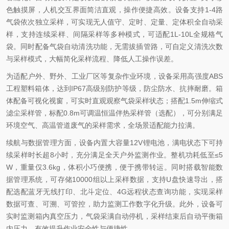
色触摸屏，人机交互界面简洁直观，操作便捷高效。设备支持1-4路
气袋依次独立采样，可实现无人值守、定时、定量、定体积全自动采
样，支持连续采样、间隔采样等多种模式，可适配1L-10L全规格气
袋。同时配备气袋自动清洗功能，无需拔插管路，可自定义清洗次数
与采样模式，大幅简化采样流程、降低人工操作误差。
为适配户外、野外、工业厂区等复杂作业环境，设备采用高强度ABS
工程塑料箱体，达到IP67高级别防护等级，防尘防水、抗摔耐磨。箱
体配备可视化视窗，可实时直观观察气袋采样状态；搭配1.5m伸缩式
滤尘采样管，标配0.8m可调温恒温伴热采样管（选配），可分别满足
环境空气、高温管道废气的采样需求，全场景适配能力拉满。
续航与数据管理方面，设备内置大容量12V锂电池，满电状态下可持
续采样时长超8小时，充分满足全天户外监测作业。整机功耗低至≤5
W，重量仅3.6kg，体积小巧便携，便于携带转运。同时搭载智能数
据管理系统，可存储10000组以上采样数据，支持U盘快速导出，搭
配选配蓝牙无线打印、北斗定位、4G远程状态查询功能，实现采样
数据可查、可溯、可管控，助力监测工作数字化升级。此外，设备可
实时监测箱内真空压力，气袋采满自动停机，采样结束后自动平衡箱
内压力，有效提升作业安全性与便捷性。