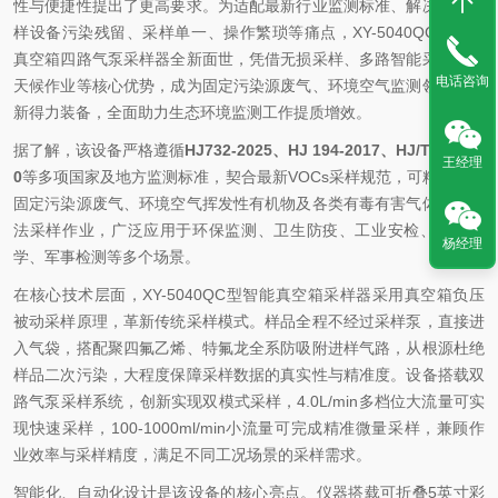
性与便捷性提出了更高要求。为适配最新行业监测标准、解决传统采
样设备污染残留、采样单一、操作繁琐等痛点，XY-5040QC型智能
真空箱四路气泵采样器全新面世，凭借无损采样、多路智能采集、全
电话咨询
天候作业等核心优势，成为固定污染源废气、环境空气监测领域的全
新得力装备，全面助力生态环境监测工作提质增效。
据了解，该设备严格遵循
HJ732-2025、HJ 194-2017、HJ/T 55-200
王经理
0
等多项国家及地方监测标准，契合最新VOCs采样规范，可精准适配
固定污染源废气、环境空气挥发性有机物及各类有毒有害气体的气袋
法采样作业，广泛应用于环保监测、卫生防疫、工业安检、科研教
杨经理
学、军事检测等多个场景。
在核心技术层面，XY-5040QC型智能真空箱采样器采用真空箱负压
被动采样原理，革新传统采样模式。样品全程不经过采样泵，直接进
入气袋，搭配聚四氟乙烯、特氟龙全系防吸附进样气路，从根源杜绝
样品二次污染，大程度保障采样数据的真实性与精准度。设备搭载双
路气泵采样系统，创新实现双模式采样，4.0L/min多档位大流量可实
现快速采样，100-1000ml/min小流量可完成精准微量采样，兼顾作
业效率与采样精度，满足不同工况场景的采样需求。
智能化、自动化设计是该设备的核心亮点。仪器搭载可折叠5英寸彩