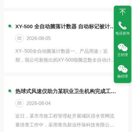
称(便携式流速仪)是专门为水文站、厂矿、环保
监测站、农田排灌、水文地质调查等部门在野外
进行明渠流速、流量测量而研制。主要适用于接
XY-500 全自动菌落计数器 自动标记被计数菌落
收各种干簧管式流速仪、接触丝式转子流速仪、
电话咨询
2026-08-05
光纤式流速仪、霍尔式流速等各种流速仪产生的
信号，并由此自动测算出该时段内平均流速、流
XY--500全自动菌落计数器一、产品用途：近
王经理
量、可加扩展功能测量水位、计算规则断面面
期，我公司新推出的XY-500细菌总数全自动计数
积。2.工作原理流速测量:流速仪在水力推动下，
器用于针对培养皿细菌计数的快速计数器，以取
其内置信号装置产生转数信号。从而，可根据某
杨经理
代人工计数。本款仪器适用于菌落培养的计数。
个单位...
二、技术参数：分辨率：1300万像素可检测最小
热球式风速仪助力某职业卫生机构完成工作场所通风检测
菌落：0.1mm检测范围：0-400菌落（当培养皿
2026-08-04
内菌落超过400个时，建议稀释重新做。一般水
样可以分别按稀释10倍、100倍、1000倍同时培
近日，某市市政工程管理处开展城区排水管网流
养，根据水样情况决定）计数：手动计数、全自
量排查工作中，采用青岛新业环保科技有限公司
动计数、手动可调节计数圆形培养皿直径：