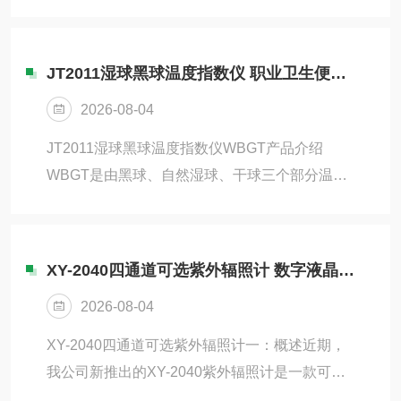
生产的XY-DP216型便携式多普勒流速流量仪，
75mm培养皿、90mm培养皿(...
成功完成了数十处检查井和雨水管道的流量测量
任务，为管网运行评估和防汛应急提供了关键数
JT2011湿球黑球温度指数仪 职业卫生便携式热强度检测
据支撑。该部门承担着城区排水管网的运行维护
2026-08-04
工作，需要掌握管道内的流速、流量数据，判断
管网是否存在淤积、堵塞或渗漏问题。然而，城
JT2011湿球黑球温度指数仪WBGT产品介绍
市排水管网环境复杂，空间狭小、光线昏暗、水
WBGT是由黑球、自然湿球、干球三个部分温度
流浑浊，传统测量设备难以适应。更棘手的是，
构成的，它综合考虑空气温度、风速、空气湿度
部分管道处于非满管状态，常规的超声波流量计
和辐射热四个因素。近期，我公司新推出的
无法准确测量...
JT2011高精度热指数测试仪可同时测试空气温
XY-2040四通道可选紫外辐照计 数字液晶显示 带背光
度、自湿球温度、辐射温度。本测试仪选用数字
2026-08-04
温度传感器作为温度采集端，配置标准50mm、
150mm辐射黑球，符合ISO及国家相关标准，并
XY-2040四通道可选紫外辐照计一：概述近期，
能通过计量院检定。JT2011采用常规加水式湿球
我公司新推出的XY-2040紫外辐照计是一款可测
温度传感器，直接测得湿球温度，已内置相对湿
试UVA、UVB、UVC、UVV四种波段紫外辐射照