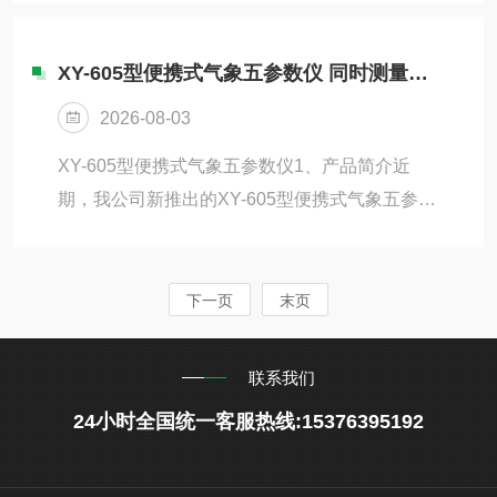
个企业、多个排放口、多个时间段的监测需求，
HJ355-2019规范要求，标准化便携式明渠流量比
采样人员需...
对装置，为生态环境监测部门、第三方检测机
XY-605型便携式气象五参数仪 同时测量风速 风向 温度 湿度 露点 大气压力
构、排污企业提供合规、高效、高精度的现场流
2026-08-03
量比对解决方案。为落实环保相关法律法规，生
态环境部发布HJ354-2019《水污染源在线监测系
XY-605型便携式气象五参数仪1、产品简介近
统验收技术规范》、HJ355-2019《水污染源在线
期，我公司新推出的XY-605型便携式气象五参数
监测系统运行技术规范》，明确要求明渠在线流
仪是一款携带方便，操作简单的便携式气象环境
量计验收必须开展液位...
检测设备。低功耗大屏液晶显示测量参数，可同
时测量风速，风向、温度，湿度，露点，大气压
下一页
末页
力，BF薄福，风寒指数，海拔高度等数据，并可
扩展GPS定位功能。内置大容量FLASH存储芯片
联系我们
可存储历史数据；通用USB通讯接口，使用配套
24小时全国统一客服热线:15376395192
的USB线缆即可将数据下载到电脑，也可选配4G
版本，可无线传输至云平台。本仪器广泛应用于