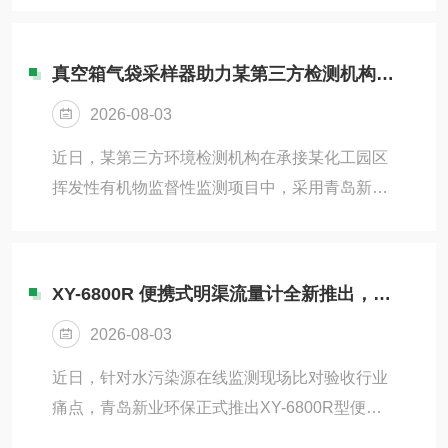
度传感器，能够实时显示空气的相对湿度，且...
度的多通道紫外辐射照度计,可用于光化学、高分
子材料老化、探伤、紫外光源、植物栽培、污水
真空箱气袋采样器助力某第三方检测机构完成园区VOCs监督性监测
处理杀菌灯检测、电焊弧光检测、紫外老化实验
2026-08-03
箱检测等领域的紫外照度测量。采用数字探头，
插拔式设计，同一主机可支持四种探头选择，仪
近日，某第三方环境检测机构在承接某化工园区
器智能判断探头的型号。二、特点1.光谱及角度
挥发性有机物监督性监测项目中，采用青岛新业
特性经严格校正，稳定性好2.采用微电脑技术，
环保科技有限公司生产的XY-2400B智能真空箱
精度高，功耗低3.数字液晶显示，带...
气袋采样器，顺利完成了数十家企业有组织排放
和无组织排放的废气采样任务，样品代表性和数
XY-6800R 便携式明渠流量计全新推出，满足污染源在线监测比对验收规范
据质量获得业主高度认可。该园区聚集了数十家
2026-08-03
化工企业，VOCs排放特征复杂多样，监测任务
繁重。按照最新标准要求，采样过程需要严格避
近日，针对水污染源在线监测现场比对验收行业
免交叉污染，且采样时间和点位需精准把控。传
痛点，青岛新业环保正式推出XY-6800R型便携
统采样设备每次只能采集一个气袋，面对园区多
式明渠流量计。仪器严格契合HJ354-2019、