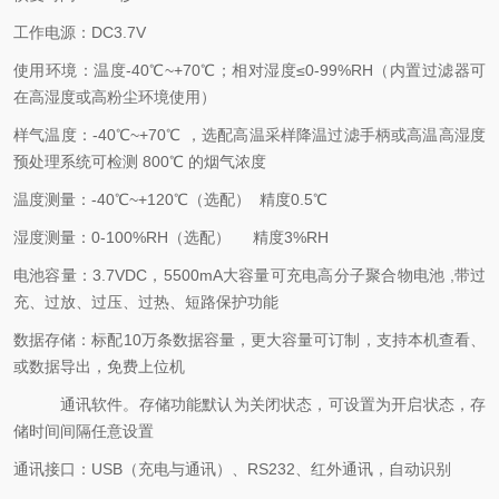
工作电源：
DC3.
7
V
使用环境：
温度
-
4
0
℃
~+70
℃；相对湿度≤
0-99
%RH
（
内置过滤器可
在高湿度或高粉尘环境使用
）
样气温度：
-
4
0
℃
~+70
℃
，选配高温采样降温过滤手柄或高温高湿度
预处理系统可检测
800
℃
的烟气浓度
温度测量：
-40
℃
~+
12
0
℃
（选配）
精度
0.5
℃
湿度测量：
0-100
%RH
（选配）
精度
3%RH
电池容量：
3.
7
VDC
，
5500mA
大容量可充电高分子聚合物电池
,
带
过
充、过放、过压、过热、短路
保护功能
数据存储：
标配
10
万条数据容量，更大容量可订制，支持本机查看、
或数据导出，免费上位机
通讯软件。存储功能默认为关闭状态，可设置为开启状态，存
储时间间隔任意设置
通讯接口：
USB
（充电与通讯）、
RS232
、红外通讯，自动识别