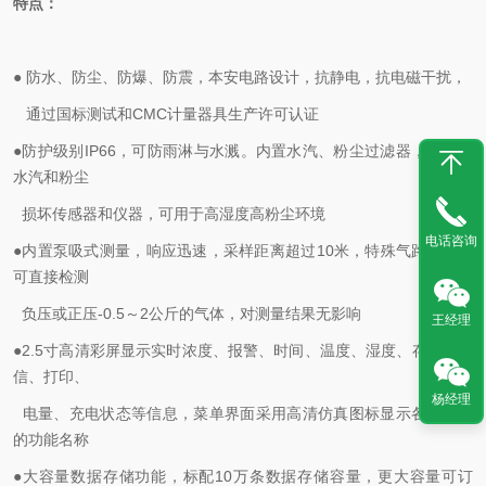
特点：
● 防水、
防尘、
防爆、防震
，本安电路
设计
，抗静电，抗电磁干扰，
通过国标测试和
CMC
计量器具生产许可认证
●
防护级别
IP66
，可防雨淋与水溅。内置水汽、粉尘过滤器，防止因
水汽和粉尘
损坏传感器和仪器，可用于高湿度高粉尘环境
电话咨询
●
内置泵吸式测量，
响应迅速
，采样距离超过
10
米，
特殊气路设计，
可直接检测
负
压或正压
-0.5
～
2公斤的气体，对测量结果无影响
王经理
●
2.5
寸高清彩屏显示实时浓度、报警、时间、温度、湿度、存储、通
信、打印、
杨经理
电量、充电状态等信息，菜单界面采用高清仿真图标显示各个菜单
的功能名称
●
大容量
数据存储功能，标配
10
万条数据存储容量，更大容量可订