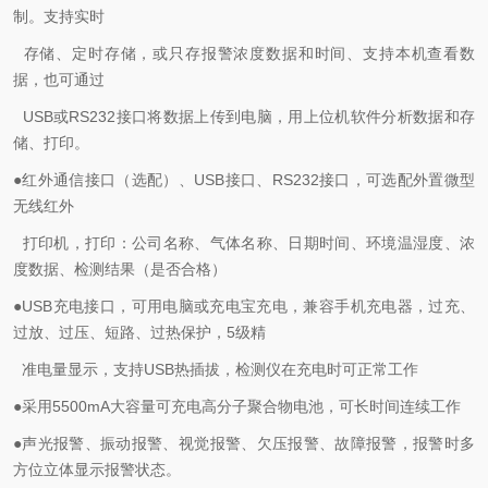
制。支持实时
存储、定时存储，或只存报警浓度数据和时间、支持本机查看数
据，也可通过
USB
或
RS232
接口将数据上传到电脑，用上位机软件分析数据和存
储、打印。
●
红外通信接口（选配）、
USB
接口、
RS232
接口，可选配外置微型
无线红外
打印机，打印：公司名称、气体名称、日期时间、环境温湿度、浓
度数据、检测结果（是否合格）
●
USB
充电接口，可用电脑或充电宝充电，兼容手机充电器，过充、
过放、过压、短路、过热保护，
5
级精
准电量显示，支持
USB
热插拔，检测仪在充电时可正常工作
●采用
5500mA
大容量可充电
高分子
聚合物
电池，可长时间连续工作
●声光
报警
、振动报警
、视觉报警、欠压报警、故障报警，报警时多
方位立体显示报警状态。