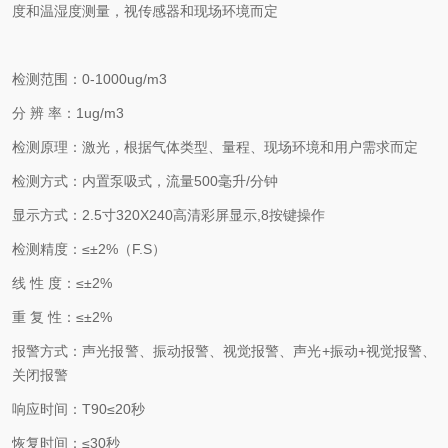
度和温湿度测量，视传感器和现场环境而定
检测范围：
0-1000ug/m3
分
辨
率：
1ug/m3
检测原理：
激光，根据气体类型、量程、现场环境和用户需求而定
检测方式：
内置
泵吸式
，流量
500
毫升
/
分钟
显示方式：
2.5
寸
320X240
高清彩屏
显示
,8
按键操作
检测精度：
≤±
2
%
（
F.S
）
线
性
度：
≤±
2
%
重
复
性：
≤±
2
%
报警方式：
声光报警、振动报警
、视觉报警、声光
+
振动
+
视觉报警、
关闭报警
响应时间：
T90
≤
2
0
秒
恢复时间：
≤
3
0
秒