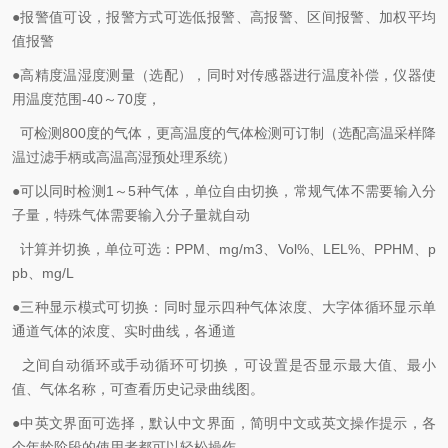
●报警值可设，
报警方式可选低报警、
高报警、区间报警、加权平均
值报警
●高精度
温湿度测量（选配），同时对传感器进行温度补偿，仪器使
用温度范围
-40
～
70
度，
可检测
800
度的气体，更高温度的气体检测可订制（选配高温采样降
温过滤手柄或高温高湿预处理系统）
●
可以同时检测
1
～
5
种气体，单位自由切换，
常规气体不需要输入分
子量，特殊气体需要输入分子量就自动
计算并切换，单位可选：
PPM
、
mg/m3
、
Vol%
、
LEL%
、
PPHM
、
p
pb
、
mg/L
●
三
种显示模式可切换：同时显示四种气体浓度、大字体循环显示单
通道气体的浓度、实时曲线，各通道
之间自动循环或手动循环可切换，
可设置是否
显示最大值、最小
值、气体名称，可查看历史记录曲线图。
●
中英文界面可选择，默认中文界面，
简明中文或英文操作提示，各
个年龄阶段的使用者都可以轻松操作