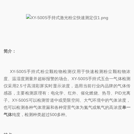
简介
：
XY-500S
手持式粉尘颗粒物检测仪
用于快速检测粉尘颗粒物浓
度、
温湿度测量并超标报警的场合。
XY-500S
手持式五合一气体检测
仪
采用
2.5
寸高清彩屏实时显示浓度
，
选
用
当前行业内品牌的气体传
感器，主要检测原理有：
电化学
、
红外、催化燃烧、热导、
PID
光离
子。
XY-500S
可以检测管道中或受限空间、大气环境中的气体浓度，
也可以检测各种气体泄漏和各种背景气体为氮气或氧气的高浓度
单一
气体
纯度，检测种类超过
500
多种
。