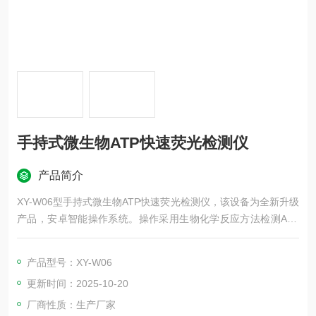
手持式微生物ATP快速荧光检测仪
产品简介
XY-W06型手持式微生物ATP快速荧光检测仪，该设备为全新升级
产品，安卓智能操作系统。操作采用生物化学反应方法检测ATP
含量，ATP荧光检测仪基于萤火虫发光原理，利用“荧光素酶—荧
光素体系"快速检测三磷酸腺苷（ATP）。ATP拭子含有可以裂解
产品型号：XY-W06
细胞膜的试剂，能将细胞内ATP释放出来，与试剂中含有的特异
更新时间：2025-10-20
性酶发生反应，产生光，再用荧光照度计检测发光值，微生物的
数量与发光值成正比.
厂商性质：生产厂家