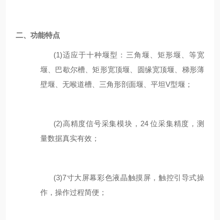
二、
功能特点
(1)
适应于
十
种堰型：三角堰、矩形堰、等宽
堰、巴歇尔槽、
矩形宽顶堰
、
圆缘宽顶堰
、
梯形薄
壁堰
、
无喉道槽
、
三角形剖面堰
、
平坦
V
型堰
；
(2)
高精度信号采集模块，
24
位采集精度，测
量数据真实有效；
(3)
7
寸
大屏幕彩色液晶触摸屏，触控引导式操
作，操作过程简便；