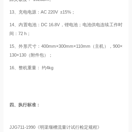
13
、
充电
电源：
AC 220V
±
15%
；
14
、
内置电池：
DC
16.8
V
，锂电池；电池供电连续工作时
间：
72
h
；
15、
外形尺寸：
400mm×300mm×110mm（
主机
），
900
×
130×130（附件包）
；
16
、
整机重量：
约
4
kg
四、
执行标准
：
JJG711-1990《明渠堰槽流量计试行检定规程》