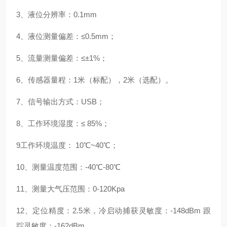
3
、
液位分辨率：
0.1mm
4
、
液位测量偏差：
≤
0.5mm
；
5
、
流量测量偏差：
≤±
1%
；
6
、
传感器量程：
1
米（标配），
2
米（选配）。
7
、
信号输出方式：
USB
；
8
、
工作环境湿度：
≤
85%
；
9
工作环境温度：
10
℃
~
4
0
℃
；
10
、
测量温度范围：
-40
℃
-80
℃
11
、
测量大气压范围：
0-120Kpa
12
、
定位精度：
2.5
米，
冷启动捕获灵敏度：
-148dBm
跟
踪灵敏度：
-162dBm
。