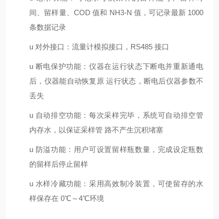
间、留样量、
COD 值和 NH3-N 值，可记录最新 1000
条数据记录
u
对外接口：流量计模拟接口，
RS485 接口
u
断电保护功能：仪器在运行状态下断电并重新通电
后，仪器能自动恢复原
运行状态，断电后仪器参数不
丢失
u
自动排空功能：每次采样完毕，系统可自动排空管
内存水，以保证采样管
路不产生沉积堵塞
u
防溢功能：用户可设置留样瓶数量，完成设定瓶数
的留样后停止留样
u
水样冷藏功能：采用高效制冷装置，可使留存的水
样保存在
0℃～4℃环境