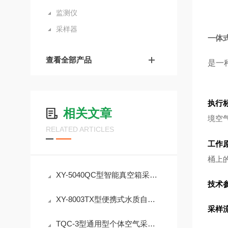
监测仪
采样器
一体式
查看全部产品
是一
执行
相关文章
境空
RELATED ARTICLES
工作
桶上
XY-5040QC型智能真空箱采样器气袋法采样器授时定位 防篡改
技术
XY-8003TX型便携式水质自动采样器 恒温冷藏冷冻采样器 介绍
采样
TQC-3型通用型个体空气采样仪：职业卫生粉尘采样专用设备