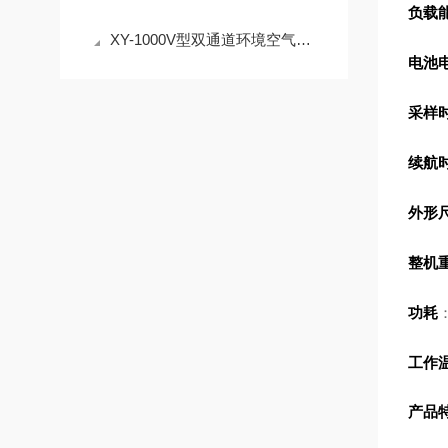
负载
XY-1000V型双通道环境空气与污染源挥发性有机物便携采样设备综合说明
电池
采样
续航
外形
整机
功耗
工作
产品