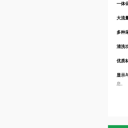
一体
大流
多种
清洗
优质
显示
息。