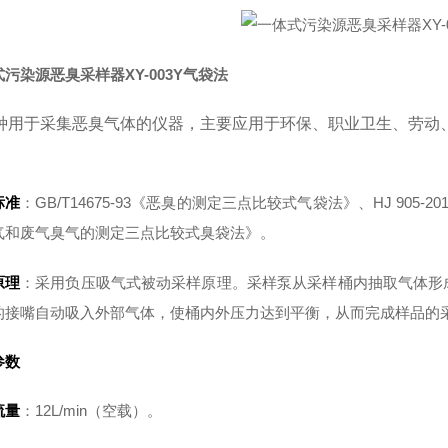
污染源恶臭采样器XY-003Y气袋法
种用于采集恶臭气体的仪器，主要应用于环保、职业卫生、劳动
标准
：GB/T14675-93《恶臭的测定三点比较式气袋法》、HJ 905-2
气和废气臭气的测定三点比较式臭袋法》。
原理
：采用负压吸气式被动采样原理。采样泵从采样桶内抽取气体形
的接嘴自动吸入外部气体，使桶内外压力达到平衡，从而完成样品的
参数
流量
：12L/min（空载）。