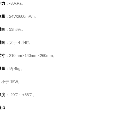
能力
：-80kPa。
电量
：24V/2600mA/h。
时间
：99h59s。
时间
：大于 4 小时。
尺寸
：210mm×140mm×260mm。
重量
：约 4kg。
：小于 15W。
温度
：-20℃～+55℃。
特点