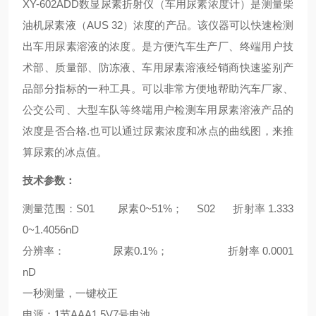
XY-602ADD
数显尿素折射仪（车用尿素浓度计）是测量柴
油机尿素液（
AUS 32）浓度的产品。该仪器可以快速检测
出车用尿素溶液的浓度。是方便汽车生产厂、终端用户技
术部、质量部、防冻液、车用尿素溶液经销商快速鉴别产
品部分指标的一种工具。可以非常方便地帮助汽车厂家、
公交公司、大型车队等终端用户检测车用尿素溶液产品的
浓度是否合格.也可以通过尿素浓度和冰点的曲线图，来推
算尿素的冰点值。
技术参数：
测量范围：
S01 尿素0~51%； S02 折射率 1.333
0~1.4056nD
分辨率：
尿素0.1%； 折射率 0.0001
nD
一秒测量，一键校正
电源：
1节AAA1.5V7号电池