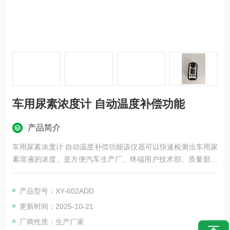
车用尿素浓度计 自动温度补偿功能
产品简介
车用尿素浓度计 自动温度补偿功能该仪器可以快速检测出车用尿
素溶液的浓度。是方便汽车生产厂、终端用户技术部、质量部、
防冻液、车用尿素溶液经销商快速鉴别产品部分指标的一种工
具。可以非常方便地帮助汽车厂家、公交公司、大型车队等终端
产品型号：XY-602ADD
用户检测车用尿素溶液产品的浓度是否合格.也可以通过尿素浓度
更新时间：2025-10-21
和冰点的曲线图，来推算尿素的冰点值
厂商性质：生产厂家