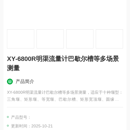
XY-6800R明渠流量计巴歇尔槽等多场景
测量
产品简介
XY-6800R明渠流量计巴歇尔槽等多场景测量，适应于十种堰型：
三角堰、矩形堰、等宽堰、巴歇尔槽、矩形宽顶堰、圆缘宽顶
堰、梯形薄壁堰、无喉道槽、三角形剖面堰、平坦V型堰；
产品型号：
更新时间：2025-10-21