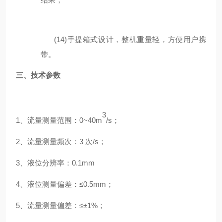
(14)
手提箱式设计，整机重量轻，方便用户携
带
。
三、
技术参数
3
1
、
流量测量范围：
0~40m
/
s
；
2
、
流量测量频次：
3
次
/
s
；
3
、
液位分辨率：
0.1mm
4
、
液位测量偏差：
≤
0.5mm
；
5
、
流量测量偏差：
≤±
1%
；