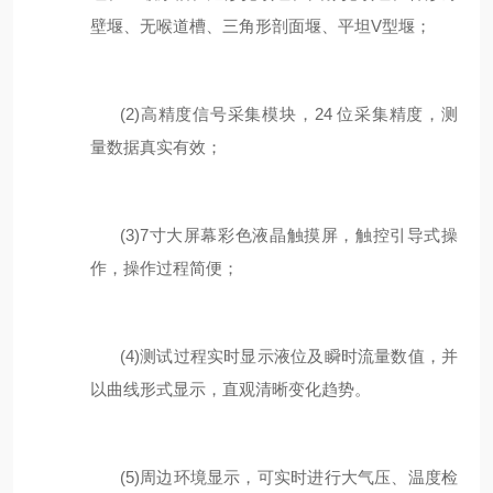
壁堰
、
无喉道槽
、
三角形剖面堰
、
平坦
V
型堰
；
(2)
高精度信号采集模块，
24
位采集精度，测
量数据真实有效；
(3)
7
寸
大屏幕彩色液晶触摸屏，触控引导式操
作，操作过程简便；
(4)
测试过程实时显示液位及瞬时流量数值，并
以曲线形式显示，直观清晰变化趋势。
(5)
周边环境显示，可
实时
进行大气压、温度
检