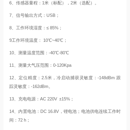
6
、
传感器量程：
1
米（标配），
2
米（选配）。
7
、
信号输出方式：
USB
；
8
、
工作环境湿度：
≤
85%
；
9
工作环境温度：
10
℃
~
4
0
℃
；
10
、
测量温度范围：
-40
℃
-80
℃
11
、
测量大气压范围：
0-120Kpa
12
、
定位精度：
2.5
米，
冷启动捕获灵敏度：
-148dBm
跟
踪灵敏度：
-162dBm
。
13
、
充电
电源：
AC 220V
±
15%
；
14
、
内置电池：
DC
16.8
V
，锂电池；电池供电连续工作时
间：
72
h
；