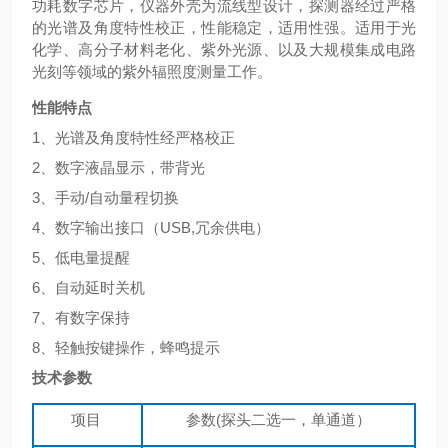
功耗数字芯片，仪器外壳为流线型设计，探测器经过严格
的光谱及角度特性校正，性能稳定，适用性强。适用于光
化学、高分子材料老化、紫外光源、以及大规模集成电路
光刻等领域的紫外辐照度测量工作。
性能特点
1、
光谱及角度特性经严格校正
2、
数字液晶显示，带背光
3、
手动
/自动量程切换
4、
数字输出接口（
USB,冗余供电）
5、
低电量提醒
6、
自动延时关机
7、
有数字保持
8、
轻触按键操作，蜂鸣提示
技术参数
项目
参数
(
探头二选一，单通道
）