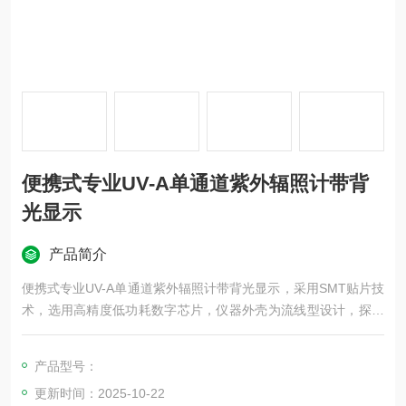
便携式专业UV-A单通道紫外辐照计带背
光显示
产品简介
便携式专业UV-A单通道紫外辐照计带背光显示，采用SMT贴片技
术，选用高精度低功耗数字芯片，仪器外壳为流线型设计，探测
器经过严格的光谱及角度特性校正，性能稳定，适用性强。适用
于光化学、高分子材料老化、紫外光源、以及大规模集成电路光
产品型号：
刻等领域的紫外辐照度测量工作。
更新时间：2025-10-22