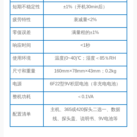
短期不稳定性
±1%（开机30min后）
疲劳特性
衰减量
<2%
零值误差
满量程的
±1%
响应时间
<1秒
使用环境
温度
(0~40)℃；湿度＜85％RH
尺寸和重量
160mm×78mm×43mm；0.2kg
电源
6F22型9V积层电池（非充电电池）
整机功耗
＜
0.1VA
主机、
365或420探头二选一、数据
配置清单
线、探头盖、说明书、9V电池等