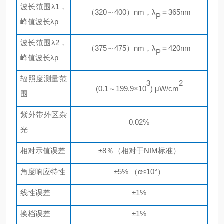
波长范围
λ1，
（
320～400）nm，λ
＝
365nm
P
峰值波长λp
波长范围
λ2，
（
375～475）nm，λ
＝
420nm
P
峰值波长λp
辐照度测量范
3
2
(0.1～199.9×10
) μW/cm
围
紫外带外区杂
0.02%
光
相对示值误差
±8％（相对于NIM标准）
角度响应特性
±5% （α≤10°）
线性误差
±1%
换档误差
±1%