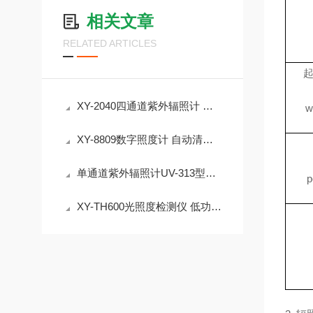
相关文章
RELATED ARTICLES
XY-2040四通道紫外辐照计 多通道紫外辐照计技术参数
w
XY-8809数字照度计 自动清零功能 分辨率0.1Lux
单通道紫外辐照计UV-313型轻触按键操作蜂鸣提示有数字保持
p
XY-TH600光照度检测仪 低功耗大屏液晶时显示光照强度值