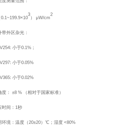
照度测量范围：
3
2
（
0.1~199.9×10
）
μW/cm
外带外区杂光：
V254:
小于
0.
1
%
；
V297:
小于
0.0
5
%
V365:
小于
0.02%
确度：
±
8
%
（相对于国家标准）
应时间：
1
秒
用环境：温度（
20±20
）
℃
；湿度
<80%