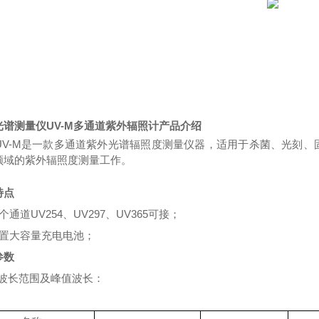
光谱测量仪UV-M多通道紫外辐照计
产品介绍
UV-M
是一款多通道紫外光谱辐照度测量仪器，适用于杀菌、光刻、
领域的紫外辐照度测量工作。
特点
个通道
UV254、UV297、UV365
可接
；
置大容量充电电池
；
参数
波长范围及峰值波长：