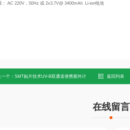
源：
AC 220V
，
50Hz
或
2x3.7V@ 3400mAh Li-ion
电池
上一个：
SMT贴片技术UV-B双通道便携紫外计
返回列表
在线留言