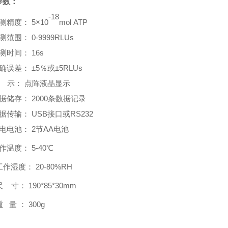
参数：
-1
8
测精度：
5
×
10
mol ATP
测范围：
0-9999RLUs
测时间：
16s
确误差：
±5％或±5RLUs
示：
点阵液晶显示
据储存：
2000条数据记录
据传输：
USB接口或RS232
电电池：
2节AA电池
作温度：
5-40℃
工作湿度：
20-80%RH
尺
寸：
190*85*30mm
重
量
：
300g