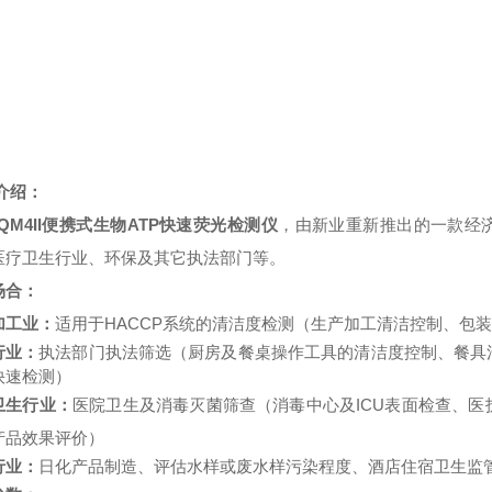
介绍：
-QM4II便携式生物ATP快速荧光检测仪
，由新业重新推出的一款经
医疗卫生行业、环保及其它执法部门等。
场合：
加工业：
适用于
HACCP
系统的清洁度检测（生产加工清洁控制、包装
行业：
执法部门执法筛选（厨房及餐桌操作工具的清洁度控制、餐具
快速检测）
卫生行业：
医院卫生及消毒灭菌筛查（消毒中心及
ICU
表面检查、医
产品效果评价）
行业：
日化产品制造、评估水样或废水样污染程度、酒店住宿卫生监