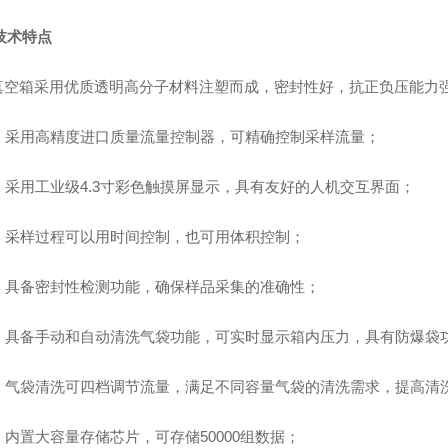
技术特点
真空箱采用优质透明高分子材料注塑而成，密封性好，抗正负压能力
●
采用高精度进口质量流量控制器，可精确控制采样流量
；
●
采用工业级
4.3寸彩色触摸屏显示，具有友好的人机交互界面
；
●
采样过程可以用时间控制，也可用体积控制
；
●
具备密封性检测功能，确保样品采集的准确性
；
●
具备手动和自动清洗气袋功能，可实时显示箱内压力，具有防爆袋
●
气袋清洗
可四档调节流量，满足不同容量气袋的清洗需求，提高清
●
内置大容量存储芯片，可存
储
5
0000组数据
；