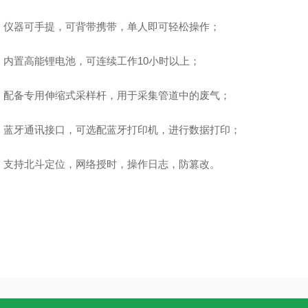
●
仪器可手提，可背带携带，单人即可轻松操作
；
●
内置高能锂电池，可连续工作
10
小时以上
；
●
配备专用伸缩式采样杆，用于采集管道中的废气
；
●
蓝牙通讯接口，可选配蓝牙打印机，进行数据打印
；
●
支持北斗定位，网络授时，操作日志，防篡改。