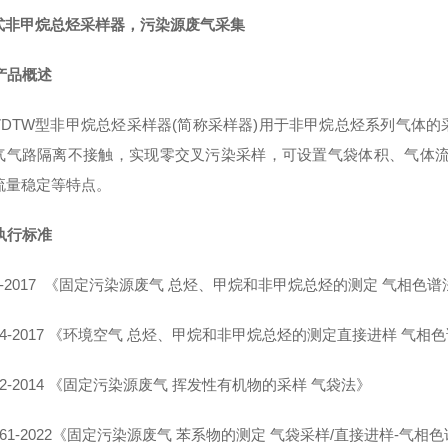
式非甲烷总烃采样器，污染源废气采集
产品概述
7DTW
型非甲烷总烃采样器
(简称采样器)用于非甲烷总烃系列气体
气气路隔离不接触，实现零交叉污染采样，可设置气袋体积、气体流
流量
稳定等
特点。
执行标准
-2017
《固定污染源废气
总烃、甲烷和非甲烷总烃的测定
气相色谱
4-2017
《环境空气
总烃、甲烷和非甲烷总烃的测定直接进样
气
相
色
2-20
14
《固定污染源废气
挥发性有机物的采样
气袋法》
6
1
-2022《
固定污染源废气
苯系物的测定
气袋采样
/直接进样-
气
相
色