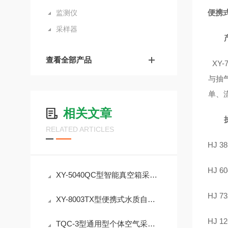
便携
监测仪
采样器
查看全部产品
XY-
与抽
单、
相关文章
RELATED ARTICLES
HJ 38
HJ 60
XY-5040QC型智能真空箱采样器气袋法采样器授时定位 防篡改
HJ 73
XY-8003TX型便携式水质自动采样器 恒温冷藏冷冻采样器 介绍
HJ 12
TQC-3型通用型个体空气采样仪：职业卫生粉尘采样专用设备