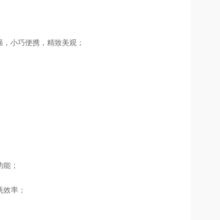
强，小巧便携，精致美观
；
功能
；
洗效率
；