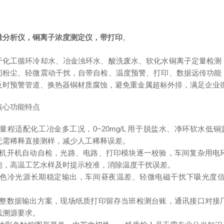
量分析仪，铜离子浓度测定仪，带打印
。
于化工循环冷却水、冶金浊环水、酸洗废水、软化水铜离子定量检测
间粉尘、轻微震动干扰，自带自检、温度预警、打印、数据远传功能
及时预警管道、换热器铜材质腐蚀，避免重金属超标外排，满足企业
核心功能特点
量程适配化工冶金多工况，0~20mg/L 用于脱盐水、净环软水低铜
无需稀释直接测样，减少人工稀释误差。
整机开机自动自检，光路、电路、打印模块逐一校验，车间复杂用电
能，高温工艺水样及时提示校准，消除温度干扰误差。
单色冷光源长期稳定输出，车间昼夜温差、轻微电磁干扰下吸光度信
完整数据输出方案，现场纸质打印留存当班检测台账，通讯接口对接
线溯源要求。