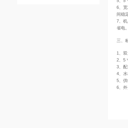
5、
6、
间稳
7、
省电
三、
1、双
2、5
3、
4、水
5、供
6、外