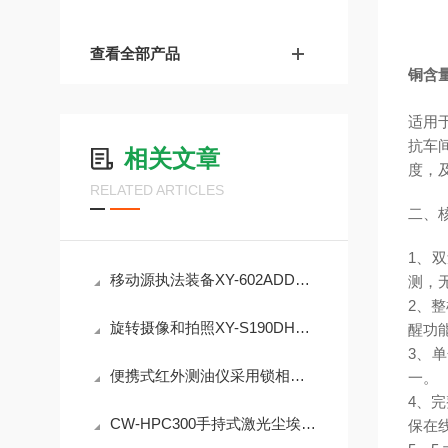
查看全部产品
铜含
适用
抗车
相关文章
度，
RELATED ARTICLES
二、
1、双
移动源执法装备XY-602ADD型车用尿素检测仪在路检中的应用
测，
2、
旋转摄像和拍照XY-S190DHD管道检测机器人
醒功
3、
便携式红外测油仪采用锁相放大电路随时查询打印数据
一。
4、
CW-HPC300手持式激光尘埃粒子计数器 八粒径档位实时监测
保在