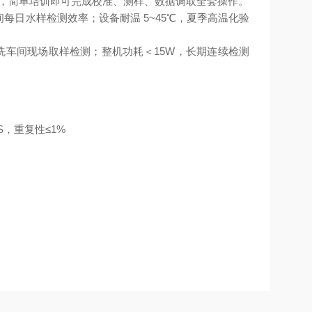
识，简单培训即可完成校准、测样、数据调取全套操作。
间每日水样检测效率；设备耐温 5~45℃，夏季高温化验
酸洗车间现场取样检测；整机功耗＜15W，长期连续检测
 FS，重复性≤1%