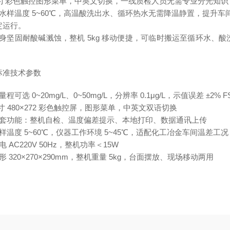
5 寸彩色触控图形菜单，中英文切换，一线质检人员无需专业分光知
宽水样温度 5~60℃，高温酸洗出水、循环热水无需降温静置，提升车
定运行。
机身坚固耐酸碱溅蚀，整机 5kg 移动便捷，可临时搬运至循环水、
。
标准技术参数
量程可选 0~20mg/L、0~50mg/L，分辨率 0.1μg/L，示值误差 ±2%
 寸 480×272 彩色触控屏，图形菜单，中英文双语切换
配套功能：整机自检、温度偏差提示、本地打印、数据通讯上传
样温度 5~60℃，仪器工作环境 5~45℃，适配化工冶金车间温差工况
电 AC220V 50Hz，整机功率＜15W
形 320×270×290mm，整机重量 5kg，台面摆放、现场移动两用