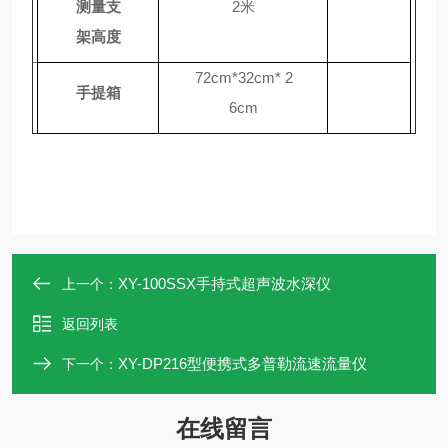
测量支
2米
架高度
72
cm
*32
cm
* 2
手提箱
6
cm
XY-100SSX手持式超声波水深仪
上一个：
返回列表
XY-DP216型便携式多普勒流速流量仪
下一个：
在线留言