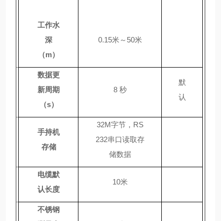
工作水
深
0.15米～50米
（
m）
数据更
默
新周期
8 秒
认
（
s）
32M字节，RS
手持机
232串口读取存
存储
储数据
电缆默
10米
认长度
不锈钢