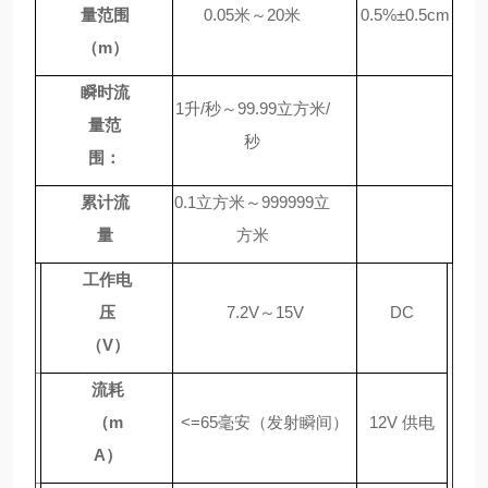
量范围
0.05米～
2
0米
0.5%±0.5cm
（
m）
瞬时流
1升/秒～99.99立方米/
量范
秒
围：
累计流
0.1立方米～999999立
量
方米
工作电
压
7.2V～15V
DC
（
V）
流耗
（
m
<=65毫安（发射瞬间）
12V 供电
A）