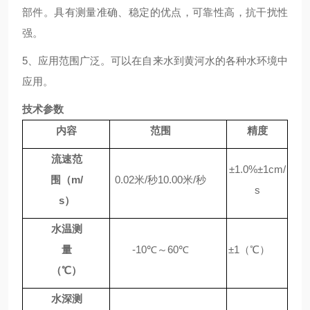
部件。具有测量准确、稳定的优点，可靠性高，抗干扰性
强。
5、
应用范围广泛。可以在自来水到黄河水的各种水环境中
应用。
技术参数
内容
范围
精度
流速范
±1.0%±1cm/
围（
m/
0.02米/秒
10
.00米/秒
s
s）
水温测
量
-10℃～60℃
±1（℃）
（
℃）
水深测