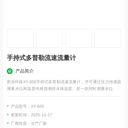
手持式多普勒流速流量计
产品简介
新业环保XY-600手持式多普勒流速流量计，并可通过压力传感器
测量水位和温度传感器测得水体温度。是一款同时测量水位、流
速、流量、水温的仪器。壳体采用PVC 塑料，能够有效防水密
封。是水文测验、水电厂、库区、湖泊、河道勘测和环境水域监
产品型号：XY-600
测、灌溉明渠，市政下水管道，水文流域的理想测量仪器。
更新时间：2025-10-17
厂商性质：生产厂家