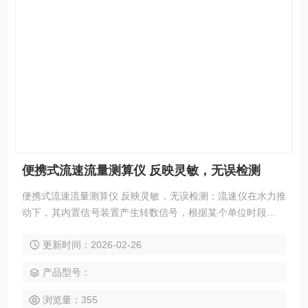
便携式流速流量测算仪 反映灵敏，无误检测
便携式流速流量测算仪 反映灵敏，无误检测：流速仪在水力推
动下，其内置信号装置产生转数信号，根据某个单位时段内流
速仪产生的信号总数，通过公式V=KV/T+C自动计算流速，其
更新时间：2026-02-26
中V为测流时段内平均流速，K为旋桨水力螺距，T为测流历
时，C为流速仪常数。
产品型号：
浏览量：355