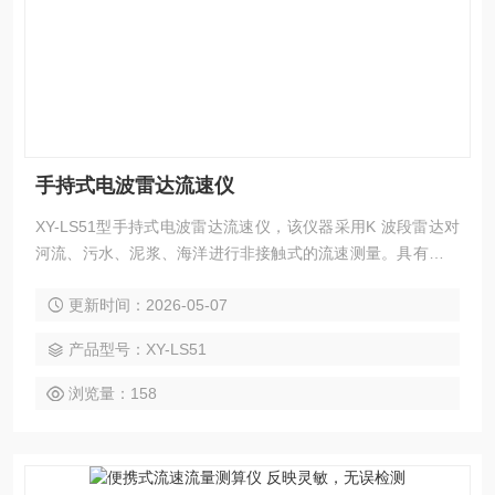
手持式电波雷达流速仪
XY-LS51型手持式电波雷达流速仪，该仪器采用K 波段雷达对
河流、污水、泥浆、海洋进行非接触式的流速测量。具有体积
小巧、手持式操作、电池供电、使用简便的特点。使用中不受
更新时间：2026-05-07
污水腐蚀、不受泥沙干扰，并可在小于等于 100 米的测量范围
内进行非接触测量，确保了测量者的安全。仪器包括一个高敏
产品型号：XY-LS51
感度的平面窄带雷达探头和角度计，无需任何设置，一键操作
即可实现水平和垂直角度的自动校正和流速的修正测量，使用
浏览量：158
非常