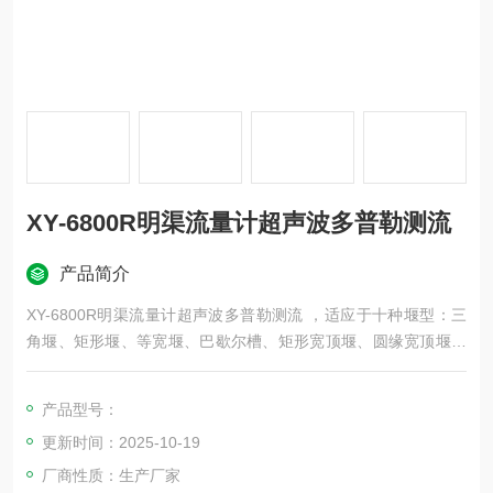
XY-6800R明渠流量计超声波多普勒测流
产品简介
XY-6800R明渠流量计超声波多普勒测流 ，适应于十种堰型：三
角堰、矩形堰、等宽堰、巴歇尔槽、矩形宽顶堰、圆缘宽顶堰、
梯形薄壁堰、无喉道槽、三角形剖面堰、平坦V型堰；
产品型号：
更新时间：2025-10-19
厂商性质：生产厂家