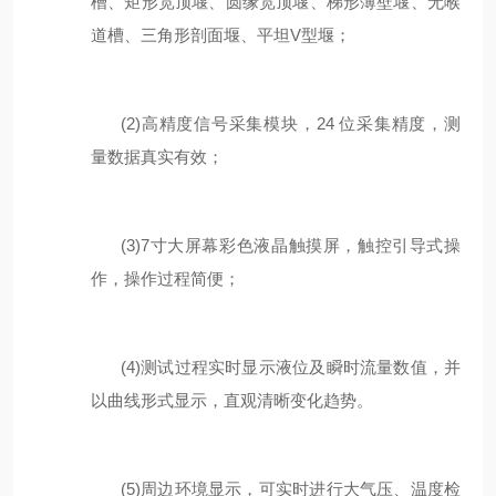
槽、
矩形宽顶堰
、
圆缘宽顶堰
、
梯形薄壁堰
、
无喉
道槽
、
三角形剖面堰
、
平坦
V
型堰
；
(2)
高精度信号采集模块，
24
位采集精度，测
量数据真实有效；
(3)
7
寸
大屏幕彩色液晶触摸屏，触控引导式操
作，操作过程简便；
(4)
测试过程实时显示液位及瞬时流量数值，并
以曲线形式显示，直观清晰变化趋势。
(5)
周边环境显示，可
实时
进行大气压、温度
检