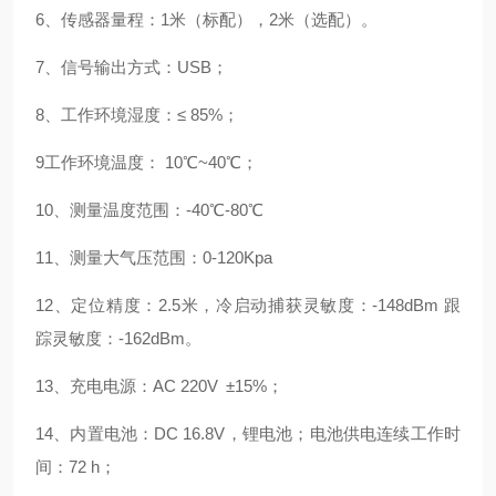
6
、
传感器量程：
1
米（标配），
2
米（选配）。
7
、
信号输出方式：
USB
；
8
、
工作环境湿度：
≤
85%
；
9
工作环境温度：
10
℃
~
4
0
℃
；
10
、
测量温度范围：
-40
℃
-80
℃
11
、
测量大气压范围：
0-120Kpa
12
、
定位精度：
2.5
米，
冷启动捕获灵敏度：
-148dBm
跟
踪灵敏度：
-162dBm
。
13
、
充电
电源：
AC 220V
±
15%
；
14
、
内置电池：
DC
16.8
V
，锂电池；电池供电连续工作时
间：
72
h
；