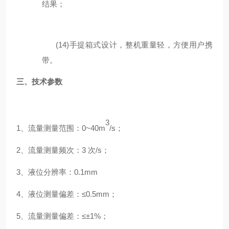
结果；
(14)
手提箱式设计，整机重量轻，方便用户携
带
。
三、
技术参数
3
1
、
流量测量范围：
0~40m
/
s
；
2
、
流量测量频次：
3
次
/
s
；
3
、
液位分辨率：
0.1mm
4
、
液位测量偏差：
≤
0.5mm
；
5
、
流量测量偏差：
≤±
1%
；