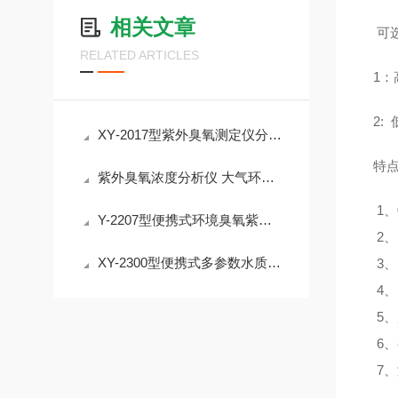
相关文章
可
RELATED ARTICLES
1：
2:
XY‑2017型紫外臭氧测定仪分辨率 0.1ppb支持数字与仪表盘双模式显示
特
紫外臭氧浓度分析仪 大气环境中的臭氧浓度检测
1、
Y-2207型便携式环境臭氧紫外分析仪 大容量催化室
2、
XY-2300型便携式多参数水质快速测定仪 支持余氯、总氯等的测定
3
4
5
6
7