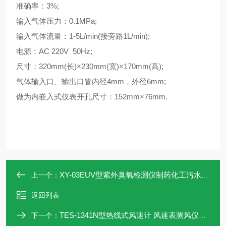
准确率：3%;
输入气体压力：0.1MPa;
输入气体流量：1-5L/min(接旁路1L/min);
电源：AC 220V 50Hz;
尺寸：320mm(长)×230mm(宽)×170mm(高);
气体输入口、输出口管内径4mm，外径6mm;
做为内嵌入式仪表开孔尺寸：152mm×76mm.
XY-03EUV型紫外臭氧检测仪制药化工污水处理
上一个：
返回列表
TES-1341N型热线式风速计 风速表测风仪厂家
下一个：