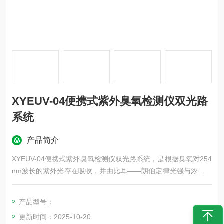
XYEUV-04便携式紫外臭氧检测仪双光路
系统
产品简介
XYEUV-04便携式紫外臭氧检测仪双光路系统，是根据臭氧对254
nm波长的紫外光存在吸收，并由比耳——朗伯定律光强与浓度的
对数值成正比原理设计而成，并为了克服零点漂移，采用了经典
的双光路系统，精度达±0.01mg/L,测量范围由0.01~200mg/L。
产品型号：
适用于各种浓度的臭氧气体测量。用于臭氧发生器出口的浓度测
更新时间：2025-10-20
量，可连续在线检测臭氧发生器出口管道中臭氧浓度。