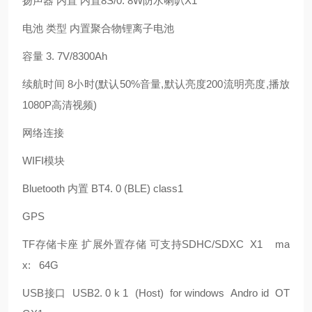
扬声器 内置 内置
8S/0. 8W
防水喇叭
X1
电池 类型 内置聚合物锂离子电池
容量
3. 7V/8300Ah
续航时间
8
小时
(
默认
50%
音量
,
默认亮度
200
流明亮度
,
播放
1080P
高清视频
)
网络连接
WIFI
模块
Bluetooth
内置
BT4. 0 (BLE) class1
GPS
TF
存储卡座 扩展外置存储 可支持
SDHC/SDXC
X1
ma
x:
64G
USB
接口
USB2. 0 k 1
(Host)
for windows
Andro id
OT