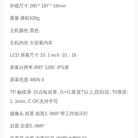
外观尺寸
280 * 187 * 18mm
重量 裸机
630g
主机颜色 黑色
主机内存 大容量内存
LCD
屏幕尺寸
10. 1 inch
10
：
16
屏幕分辨率
800* 1280
IPS
屏
屏幕亮度
480N it
TP
触摸屏
10
点电容屏
, G+G,
硬度
7
以上
,
防刮花
, T0
厚度
:
1. 1mm, C OF,
支持手写
摄像头 前置 前置
2. 0MP
带工作指示灯
后置 后置
5. 0MP