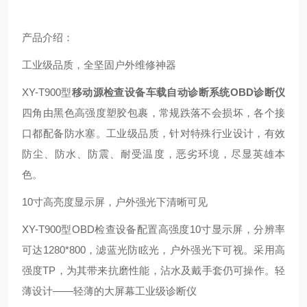
产品介绍：
工业级品质，全坚固户外维修神器
XY-T900
型
移动源检查设备车载自动诊断系统OBD诊断仪
四角由黑色高强度塑胶包裹，常规跌落不会损坏，各个接
口都配备防水塞。工业级品质，针对特殊行业设计，有效
防尘、防水、防震、耐受温度，恶劣环境，尽显英雄本
色。
10
寸高亮度显示屏，户外强光下清晰可见
XY-T900
型
OBD
检查设备配置高强度
10
寸显示屏，分辨率
可达
1280*800
，滤蓝光防眩光，户外强光下可视。采用高
强度
TP
，为其带来抗磨性能，沾水及戴手套仍可操作。轻
薄设计——轻薄的大屏幕工业级诊断仪