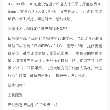
XY-T900
型
OBD
检查设备设计符合人体工学，厚度仅为
16.
5mm
，重量仅为
800G
，轻薄，背夹托设计，让使用者能
够轻松单手握持，顺心所欲，想动就动。
通讯技术，精确定位世界与我更紧密
诊断仪搭载了优良且最完整的通讯技术，包括
北斗
/ GPS
导航卫星系统
/
双
WIFI5G / 2.4 G
、蓝牙
4.0
等，提供更精
确定位，处理速度更快，覆盖范围更广，更稳定的数据传
输，增加背夹托设计，更舒适的持握手感，接口支持（扩
展
USB
口）即插即用。（极大地方便了维修人员在户外进
行汽车维修、诊断的使用）一机在手，说走就走。
技术指标：
主机配置
产品形态 产品形式 工业级主机