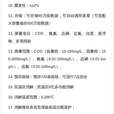
10.
重复性：≤±
2
%
11.
存储：可存储
4
0万组数据，可自由调用查看
（可选配
大容量储存
500万组数据
）
12.
测量项目：COD 、氨氮、总磷、总氮、浊度、悬浮
物、多项指标
13.
测量范围：COD（低量程：
1
5-
1
50mg/L、高量程：
15
0
-
2
000mg/L）、氨氮（0.01-
150
mg/L）、总磷（0.01-
2
m
g/L）、总氮（0.01-
10
0mg/L）、
14.
预存曲线：预存
720条
曲线
，可进行
7点拟合
15.
双温区消解：双温区8孔多功能消解
16.
消解温度范围：0-200
℃
17.
消解模块具有双保险高温过载保护；