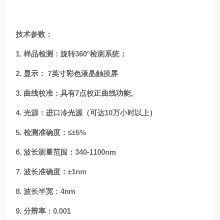
技术参数：
1.
样品检测：旋转360°检测系统；
2.
显示：
7英寸彩色液晶触摸屏
3.
曲线
校准：
具有
7点校正曲线功能。
4.
光源：进口冷光源（可达10万小时以上）
5.
检测准确度：≤±5%
6.
波长
测量
范围：340-
11
00nm
7.
波长准确度：±1nm
8.
波长半宽：4nm
9.
分辨率：0.001