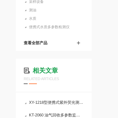
采样设备
测油
水质
便携式水质多参数检测仪
查看全部产品
相关文章
RELATED ARTICLES
XY-1218型便携式紫外荧光测油仪可检测原油和矿物油类
KT-2060 油气回收多参数监测仪 可应用于防爆及非防爆场合等多应用场景