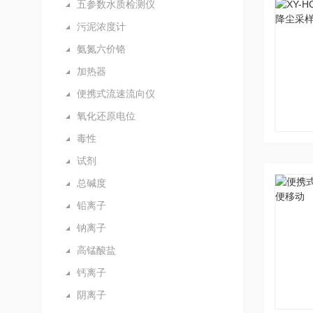
五参数水质检测仪
污泥浓度计
氨氮六价铬
加热器
便携式流速流向仪
氧化还原电位
毒性
试剂
总碱度
铅离子
钠离子
高锰酸盐
钙离子
阴离子