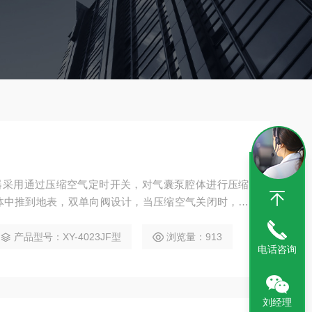
采样器采用通过压缩空气定时开关，对气囊泵腔体进行压缩
体中推到地表，双单向阀设计，当压缩空气关闭时，水
压缩空气进行接触，从而保证了水样的原始性。产品广
企、科研、军事、教育等部门进行地下水的采样监测。
产品型号：XY-4023JF型
浏览量：913
电话咨询
刘经理