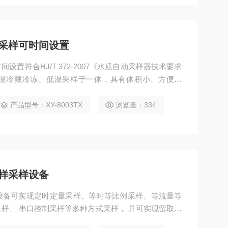
采样可时间设置
置符合HJ/T 372-2007《水质自动采样器技术要求
温冷藏冷冻、低温采样于一体，具有体积小、方便移
。
产品型号：XY-8003TX
浏览量：334
样采样设备
设备可实现定时定量采样、等时等比例采样、等流量等
样、 串口控制采样等多种方式采样， 并可实现留取混
数设置、支持手机APP等功能。