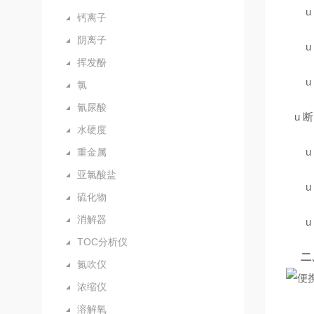
u
钙离子
阴离子
u
挥发酚
u
氯
氰尿酸
u
断
水硬度
u
重金属
亚氯酸盐
u
硫化物
消解器
u
TOC分析仪
二
氮吹仪
浓缩仪
溶解氧