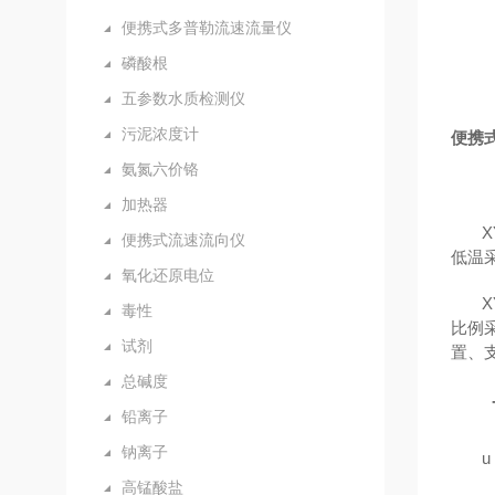
便携式多普勒流速流量仪
磷酸根
五参数水质检测仪
污泥浓度计
便携
氨氮六价铬
加热器
便携式流速流向仪
低温
氧化还原电位
毒性
比例
试剂
置、
总碱度
铅离子
钠离子
u
高锰酸盐