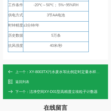
工作条件
-20℃～50℃； 5%~95%RH
供电方式
3节
AA
电池
时钟精度
±3分钟/年
历史数据
5万条
抗风强度
40米/秒
XY-8003TX污水废水等比例定时定量水样采样设备
上一个：
返回列表
洁净空间XY-D01型高精度尘埃粒子计数器
下一个：
在线留言