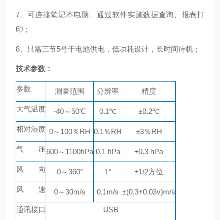
7、
可连接笔记本电脑、通过软件实施数据查询、报表打
印；
8、
只需三节
5
号干电池供电，低功耗设计，长时间待机；
技术参数
：
参数
测量范围
分辨率
精度
大气温度
-40
～
50℃
0.1℃
±0.2℃
相对湿度
0
～
100
％
RH
0.1
％
RH
±3
％
RH
气 压
600
～
1100hPa
0.1 hPa
±0.3 hPa
风 向
0
～
360°
1°
±1/2
方位
风 速
0
～
30m/s
0.1m/s
±(0.3+0.03v)m/s
通讯接口
USB