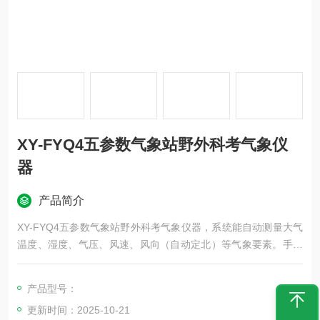
XY-FYQ4五参数气象站野外科考气象仪
器
产品简介
XY-FYQ4五参数气象站野外科考气象仪器，系统能自动测量大气
温度、湿度、气压、风速、风向（自动定北）等气象要素。手持
式气象站可直接读取实时气象数据，并自动储存历史数据。内置
大容量FLASH存储芯片可存储至少一年的气象数据；配备有USB
产品型号：
通讯接口可将数据下载到电脑，方便用户对气象数据的进一步处
更新时间：2025-10-21
理分析。广泛应用于气象、军事、环保、农业、运动比赛、教学