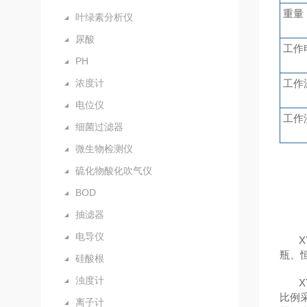
重量
叶绿素分析仪
尿酸
工作
PH
浓度计
工作
电位仪
工作
细菌过滤器
微生物检测仪
硫化物酸化吹气仪
BOD
抽滤器
电导仪
X
瓶、
硅酸根
浊度计
X
比例
离子计