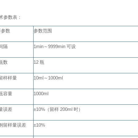
术参数表
：
要参数
参数范围
间隔
1min
～
9999min
可设
瓶数
12
瓶
留样样量
10ml
～
1000ml
瓶容量
1000ml
量误差
±
10%
（留样
200ml
时）
例留样量误差
±
10%