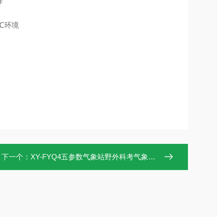
样
℃环境
下一个：
XY-FYQ4五参数气象站野外科考气象仪器