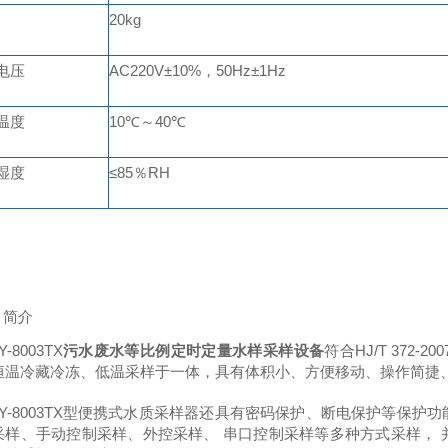
20kg
电压
AC220V
±
10%
，
50Hz
±
1Hz
温度
10
℃～
40
℃
湿度
≤
85
％
RH
简介
Y-8003TX
污水废水等比例定时定量水样采样设备
符合HJ/T 37
恒温冷藏冷冻、低温采样于一体，具有体积小、方便移动、操作简捷
Y-8003TX
型便携式水质采样器还具有密码保护、断电保护等保护功
采样、手动控制采样、外控采样、 串口控制采样等多种方式采样，