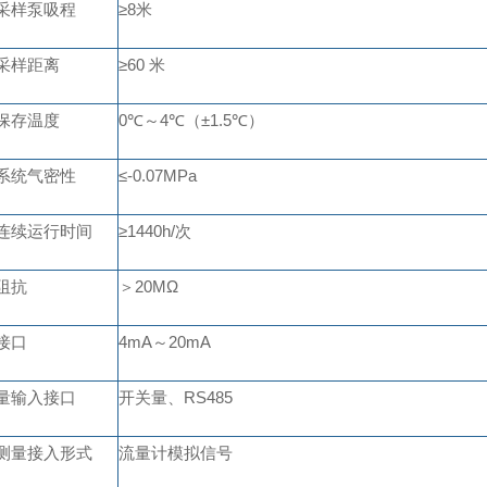
采样泵吸程
≥
8
米
采样距离
≥60
米
保存温度
0
℃～
4
℃（±
1.5
℃）
系统气密性
≤
-0.07MPa
连续运行时间
≥
1440h/
次
阻抗
＞
20M
Ω
接口
4mA
～
20mA
量输入接口
开关量、
RS485
测量接入形式
流量计模拟信号