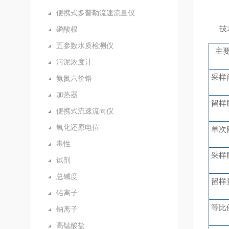
便携式多普勒流速流量仪
技
磷酸根
五参数水质检测仪
主
污泥浓度计
采样
氨氮六价铬
加热器
留样
便携式流速流向仪
氧化还原电位
单次
毒性
采样
试剂
总碱度
留样
铅离子
等比
钠离子
高锰酸盐