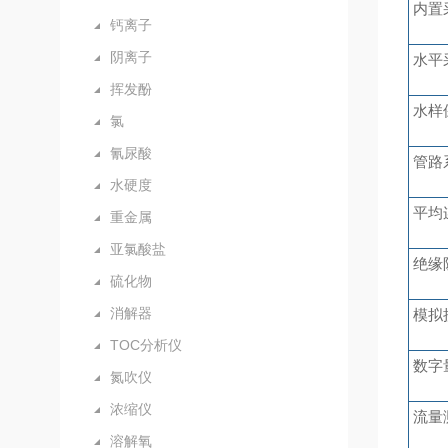
内置
钙离子
阴离子
水平
挥发酚
水样
氯
氰尿酸
管路
水硬度
平均
重金属
亚氯酸盐
绝缘
硫化物
消解器
模拟
TOC分析仪
数字
氮吹仪
浓缩仪
流量
溶解氧