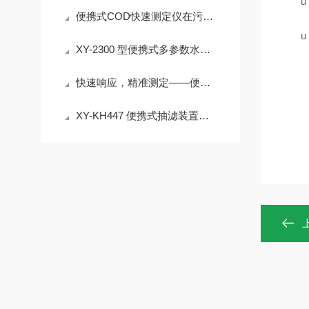
u
便携式COD快速测定仪在污水处理厂工艺控制、排污口监测中的应用
u
XY-2300 型便携式多参数水质快速测定仪 30% 试剂节省 检测成本降
快速响应，精准测定——便携式COD快速测定仪
XY-KH447 便携式抽滤装置｜＜55dB 低噪声 水质过滤实验室外场设备介绍