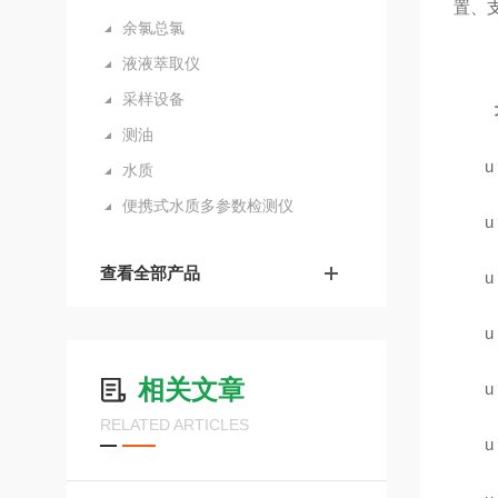
置、
余氯总氯
液液萃取仪
采样设备
测油
u
水质
便携式水质多参数检测仪
u
查看全部产品
u
u
相关文章
u
RELATED ARTICLES
u