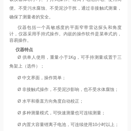
便。不受污水腐蚀、不受泥沙干扰，通过非接触式测量，
确保了测量者的安全。
仪器包括一个高敏感度的平面窄带雷达探头和角度
计，仪器采用手持式操作。内嵌的操作软件是菜单式的，
容易操作。
仪器特点
Ø
供单人使用，重量小于
1Kg
，可手持测量或置于三
角架上（选件）
；
Ø
中文界面，操作简单
；
Ø
非接触式操作，不受泥沙影响，也不受水体腐蚀
；
Ø
水平和垂直方向角度自动校正；
Ø
多种测量模式，可快速测量也可连续测量
；
Ø
内置大容量锂离子电池
，可连续使用
10
小时以上
；