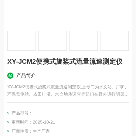
XY-JCM2便携式旋桨式流量流速测定仪
产品简介
XY-JCM2便携式旋桨式流量流速测定仪,是专门为水文站、厂矿、
环保监测站、农田排灌、水文地质调查等部门在野外进行明渠流
速流量测量而研制的。主要由旋桨式流速传感器、流速测算仪、
0.4m×4Ф16测杆组成。全套仪器置于高级铝合金密码箱内。可进
产品型号：
行各明渠中流速的测量，并自动显示流速。
更新时间：2025-10-21
厂商性质：生产厂家