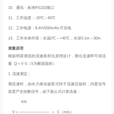
10、
通讯：标准
RS232接口
11、
工作温度：
-
2
0℃～
6
0℃
12、
工作电源：
8.4
V4200mAh,可充电
13、
工作水体环境：水温
0℃～+40℃，水深0.1m～30m
测量原理
根
据明渠测流的流速面积法原理设计，测出流速即可得流
量
Q＝V·S（S为断面面积）
1. 流速测定：
测流速时，由水力推动旋桨式转子流速仪旋转，内置信号
装置产生转数信号，由下面公式计算流速：
KN
V＝———————— ＋ C（m/s）