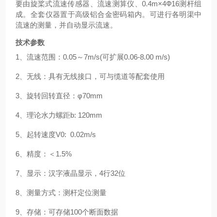
要由旋桨式流速传感器、流速测算仪、0.4
m
×4Ф16测杆组
成。全套仪器置于高级铝合金密码箱内。可进行各明渠中
流速的测量，并自动显示流速。
技术参数
1、
流速范围：
0.05～7m/s
(可扩展0.06-8.00 m/s)
2、
无线：具有无线接口，可与缆道等配套使用
3、
旋转回转直径：
φ70mm
4、
理论水力螺距
b: 120mm
5、
起转速度
V0: 0.02m/s
6、
精度：＜
1.5%
7、
显示：汉字液晶显示，
4行32位
8、
测量方式：测杆定位测量
9、
存储：可存储
100个断面数据