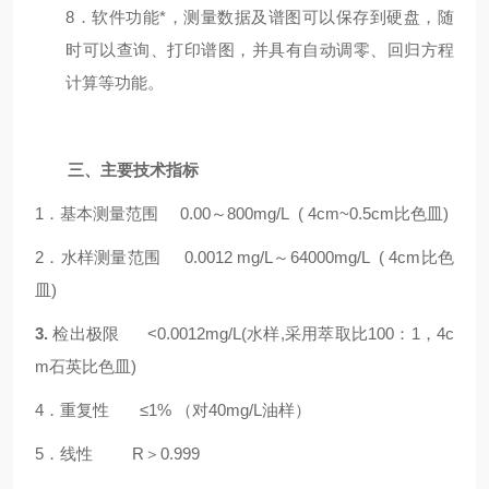
8
．软件功能*，测量数据及谱图可以保存到硬盘，随
时可以查询、打印谱图，并具有自动调零、回归方程
计算等功能。
三、主要技术指标
1
．基本测量范围
0.00
～
800
mg/L
(
4
cm
~0.5cm
比色皿
)
2
．水样测量范围
0.0012
mg/L
～
64000
mg/L
(
4
cm
比色
皿
)
3.
检出极限
<0.0012mg/L(
水样
,
采用萃取比
100：1，4c
m石英比色皿)
4
．重复性 ≤
1%
（对
40mg/L
油样）
5
．线性
R
＞
0.999