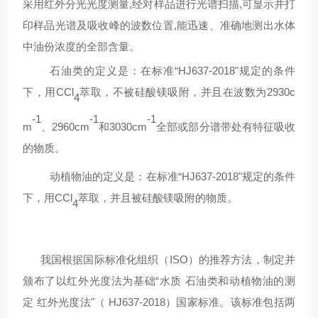
采用红外分光光度测量
,
经对样品进行光谱扫描
,
可显示并打
印样品光谱及吸收峰的波数位置
,
能迅速、准确地测出水体
中油份浓度的全部含量。
石油类的定义是：在标准
“
HJ637-201
8
"规定的条件
下，用
CC
l
萃取，不被硅酸镁吸附，并且在波数为
2930
c
4
-1
-1
-1
m
、
2960
cm
和
3030
cm
全部或部分谱带处有特征吸收
的物质。
动植物油的定义是：在标准
“
HJ637-201
8
"规定的条件
下，用
CCl
萃取，并且被硅酸镁吸附的物质。
4
我国根据国际标准化组织（
ISO
）的推荐方法，制定并
颁布了以红外光度法为基础
“水质
石油类和动植物油的测
定
红外光度法
"（ HJ637-201
8
）国家标准。该标准包括两