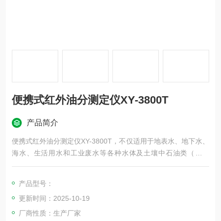
便携式红外油分测定仪XY-3800T
产品简介
便携式红外油分测定仪XY-3800T，不仅适用于地表水、地下水、
海水、生活用水和工业废水等各种水体及土壤中石油类（矿物
油）、动植物油及总油含量的监测，同时也是烟气(饮食行业油
烟)含油量监测国家标准推荐的仪器。此外，还可用于有机试剂纯
产品型号：
度检测及含各种不同C-H键有机物总量和分量的测量。
更新时间：2025-10-19
厂商性质：生产厂家