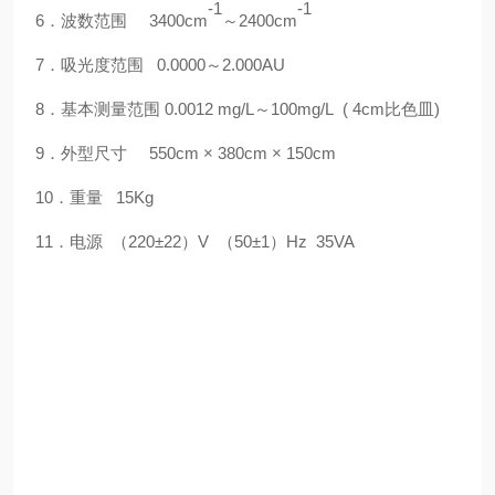
-1
-1
6
．波数范围
3400
cm
～
2400cm
7
．吸光度范围
0.0000
～
2.000AU
8
．基本测量范围
0.0012
mg/L
～
100
mg/L
(
4
cm
比色皿
)
9
．外型尺寸
55
0cm
×
3
8
0cm
×
15
0cm
10
．重量
15K
g
11
．电源 （
220
±
22
）
V
（
50
±
1
）
H
z
35VA