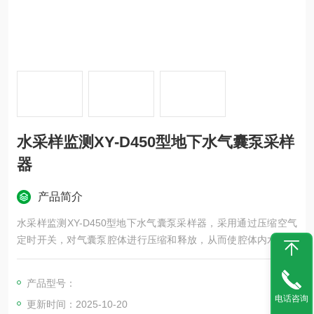
水采样监测XY-D450型地下水气囊泵采样
器
产品简介
水采样监测XY-D450型地下水气囊泵采样器，采用通过压缩空气
定时开关，对气囊泵腔体进行压缩和释放，从而使腔体内水样从
泵体中推到地表，双单向阀设计，当压缩空气关闭时，水又会流
入腔体，此过程，水样不与压缩空气进行接触，保证了水样的原
产品型号：
始性。产品广泛适用于环保、安监、卫生、厂企、科研、军事、
电话咨询
更新时间：2025-10-20
教育等部门进行地下水的采样监测。