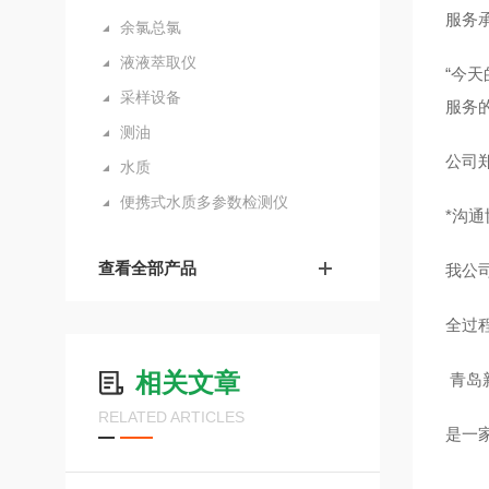
服务
余氯总氯
液液萃取仪
“今
采样设备
服务
测油
公司
水质
便携式水质多参数检测仪
*沟
查看全部产品
我公
全过
相关文章
青岛
RELATED ARTICLES
是一