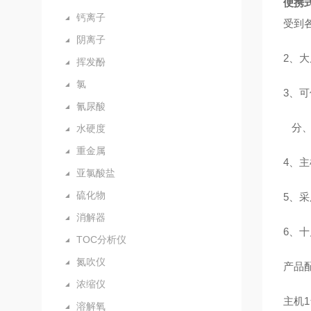
便携
钙离子
受到
阴离子
2
、大
挥发酚
氯
3
、可
氰尿酸
分
水硬度
重金属
4
、主
亚氯酸盐
硫化物
5
、采
消解器
6
、十
TOC分析仪
氮吹仪
产品
浓缩仪
主机
1
溶解氧