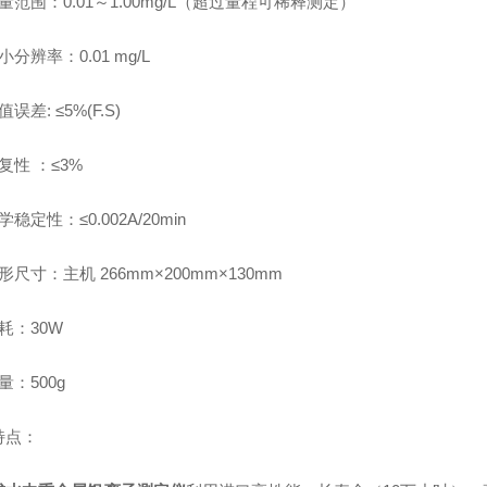
量范围：
0.01
～
1.00mg/L
（超过量程可稀释测定）
小分辨率：
0.01 mg/L
值误差
: ≤5%(F.S)
复性
：
≤3%
学稳定性：
≤0.002A/20min
形尺寸：主机
266mm×200mm×130mm
耗：
30W
量：
500g
特点：