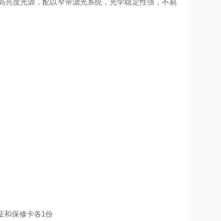
高亮度光源，配以窄带滤光系统，
光学稳定性强，不易
证和保修卡各
1
份