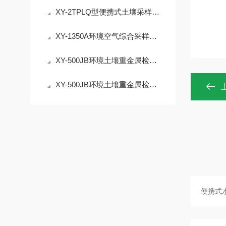
XY-2TPLQ型便携式土壤采样装备综合套装多功能土壤重金属有机物分析采样介绍
XY-1350A环境空气综合采样器，氟化物/重金属/SVOCs采样好助手
XY-500JB环境土壤重金属检测综合箱，铅/镉/铬/汞/砷等
XY-500JB环境土壤重金属检测综合箱 比色法测量吸光度