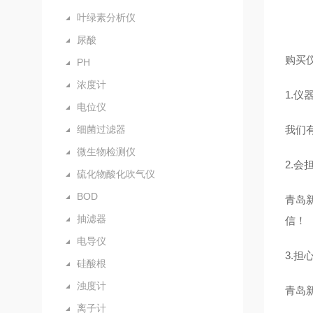
叶绿素分析仪
尿酸
购买
PH
浓度计
1.
仪
电位仪
细菌过滤器
我们
微生物检测仪
2.
会担
硫化物酸化吹气仪
BOD
青岛
抽滤器
信！
电导仪
3.
担心
硅酸根
浊度计
青岛
离子计