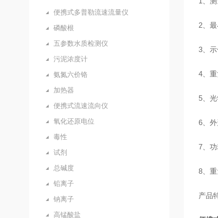
1
、测
便携式多普勒流速流量仪
2
、最
磷酸根
五参数水质检测仪
3
、示
污泥浓度计
4
、重
氨氮六价铬
加热器
5
、光
便携式流速流向仪
氧化还原电位
6
、外
毒性
7
、功
试剂
总碱度
8
、重
铅离子
产品
钠离子
高锰酸盐