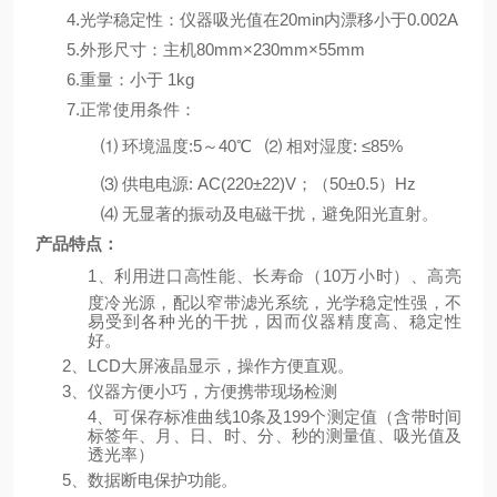
4.
光学稳定性：仪器吸光值在
20min
内漂移小于
0.002A
5.
外形尺寸：主机
80
mm×
230
mm×
55
mm
6.
重量：小于
1kg
7.
正常使用条件：
⑴
环境温度
:5
～
40℃
⑵
相对湿度
: ≤85%
⑶
供电电源
: AC(220±22)V
；（
50±0.5
）
Hz
⑷
无显著的振动及电磁干扰，避免阳光直射。
产品特点：
1
、
利用进口高性能、长寿命（
10
万小时）、高亮
度冷光源，配以窄带滤光系统，光学稳定性强，不
易受到各种光的干扰，因而仪器精度高、稳定性
好。
2
、
LCD
大屏液晶显示，操作方便直观。
3
、仪器方便小巧，方便携带现场检测
4
、可保存标准曲线
10
条及
199
个测定值（含带时间
标签年、月、日、时、分、秒的测量值、吸光值及
透光率）
5
、数据断电保护功能。