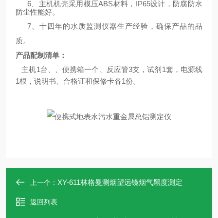
6
、主机机壳采用模压
ABS
材料，
IP65
设计，防腐防水
防尘性能好。
7
、
十四年的水质监测仪器生产经验，确保产品的品
质。
产品配制清单：
主机
1
台、、便携箱一个、反应管
3
支，试剂
1
套，电源线
1
根，说明书、合格证和保修卡各
1
份。
XY-611林格曼测烟望远镜烟气黑度测定
上一个：
返回列表