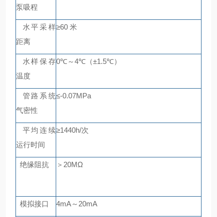
泵吸程
水平采样
≥60
米
距离
水样保存
0
℃～
4
℃（±
1.5
℃）
温度
管路系统
≤
-0.07MPa
气密性
平均连续
≥
1440h/
次
运行时间
绝缘阻抗
＞
20M
Ω
模拟接口
4mA
～
20mA