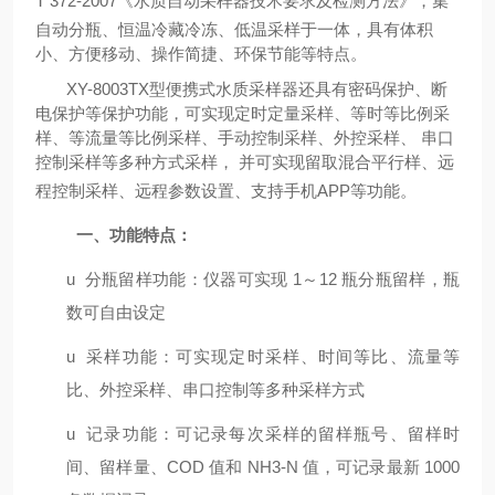
T 372-2007
《水质自动采样器技术要求及检测方法》，集
自动分瓶、恒温冷藏冷冻、低温采样于一体，具有体积
小、方便移动、操作简捷、环保节能等特点。
XY-8003TX
型便携式水质采样器还具有密码保护、断
电保护等保护功能，可实现定时定量采样、等时等比例采
样、等流量等比例采样、手动控制采样、外控采样、 串口
控制采样等多种方式采样， 并可实现留取混合平行样、远
程控制采样、远程参数设置、支持手机
APP
等功能。
一、
功能特点：
u
分瓶留样功能：仪器可实现
1
～
12
瓶分瓶留样，瓶
数可自由设定
u
采样功能：可实现定时采样、时间等比、流量等
比、外控采样、串口控制等多种采样方式
u
记录功能：可记录每次采样的留样瓶号、留样时
间、留样量、
COD
值和
NH3-N
值，可记录最新
1000