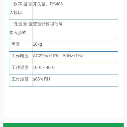
数字量输
开关量、
RS485
入接口
流量测量
流量计模拟信号
接入形式
重量
20kg
工作电压
AC220V
±
10%
，
50Hz
±
1Hz
工作温度
10
℃～
40
℃
工作湿度
≤
85
％
RH