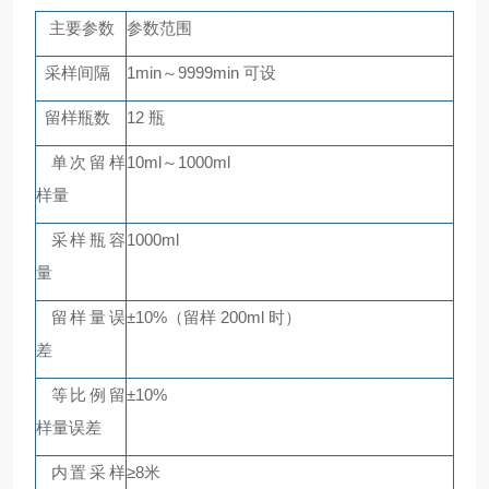
主要参数
参数范围
采样间隔
1min
～
9999min
可设
留样瓶数
12
瓶
单次留样
10ml
～
1000ml
样量
采样瓶容
1000ml
量
留样量误
±
10%
（留样
200ml
时）
差
等比例留
±
10%
样量误差
内置采样
≥
8
米