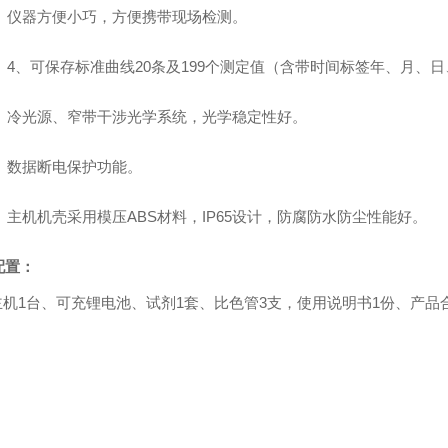
、仪器方便小巧，方便携带现场检测。
4
、可保存标准曲线
20
条及
199
个测定值（含带时间标签年、月、日
、冷光源、窄带干涉光学系统，光学稳定性好。
、数据断电保护功能。
、主机机壳采用模压
ABS
材料，
IP65
设计，防腐防水防尘性能好。
配置：
主机
1
台、
可充锂
电池、试剂
1
套、比色管
3
支，使用说明书
1
份、产品