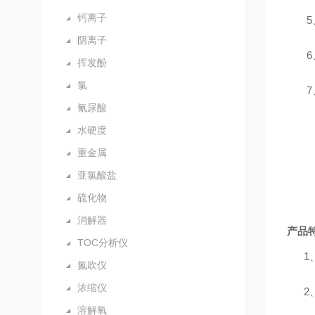
钙离子
5
阴离子
6
挥发酚
氯
7
氰尿酸
水硬度
重金属
亚氯酸盐
硫化物
消解器
产品
TOC分析仪
1
氮吹仪
浓缩仪
2
溶解氧