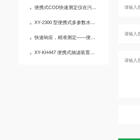
便携式COD快速测定仪在污水处理厂工艺控制、排污口监测中的应用
XY-2300 型便携式多参数水质快速测定仪 30% 试剂节省 检测成本降
快速响应，精准测定——便携式COD快速测定仪
XY-KH447 便携式抽滤装置｜＜55dB 低噪声 水质过滤实验室外场设备介绍