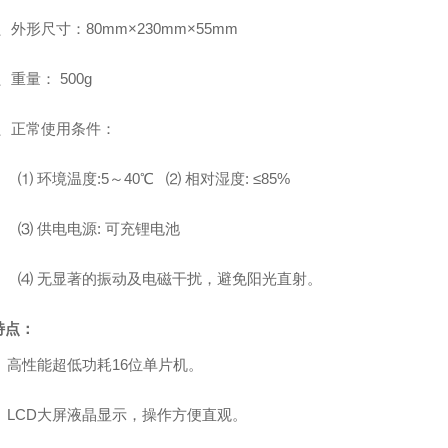
、外形尺寸：
80
mm×
230
mm×
55
mm
、重量：
500g
、正常使用条件：
⑴
环境温度
:5
～
40℃ ⑵
相对湿度
: ≤85%
⑶
供电电源
:
可充锂
电池
⑷
无显著的振动及电磁干扰，避免阳光直射。
特点：
、高性能超低功耗
16
位单片机。
、
LCD
大屏液晶显示，操作方便直观。