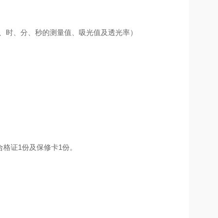
、时、分、秒的测量值、吸光值及透光率）
合格证
1
份及保修卡
1
份。