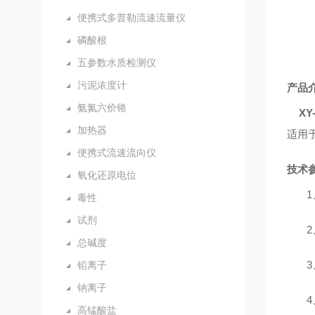
便携式多普勒流速流量仪
磷酸根
五参数水质检测仪
污泥浓度计
产品
氨氮六价铬
X
加热器
适用
便携式流速流向仪
技术
氧化还原电位
1
毒性
试剂
2
总碱度
3
铅离子
钠离子
4
高锰酸盐