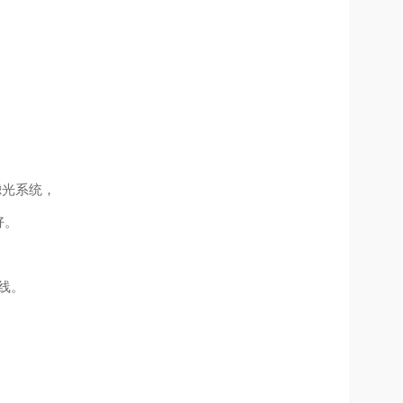
滤光系统，
好。
线。