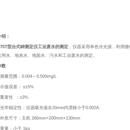
介绍：
-175T型台式砷测定仪工业废水的测定
，
仪器采用单色冷光源，利用微
饮用水、地表水、地面水、污水和工业废水的测定。
参数
测量范围：
0.004
～
0.500mg/L
示值误差：
≤±5%
重复性 ：
≤3%
光学稳定性：仪器吸光值在
20min
内漂移小于
0.002A
外形尺寸：主机
266
mm×
200
mm×
130
mm
重量：小于
1kg