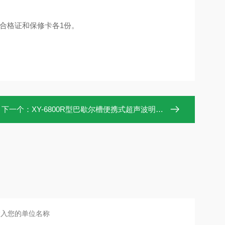
合格证和保修卡各
1
份。
下一个：
XY-6800R型巴歇尔槽便携式超声波明渠流量计