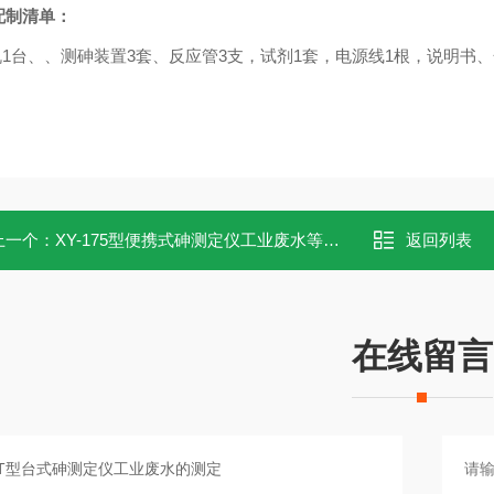
配制清单：
机
1
台、
、测砷装置
3
套、
反应管
3
支，试剂
1
套，电源线
1
根，说明书、
上一个：
XY-175型便携式砷测定仪工业废水等测定
返回列表
在线留言