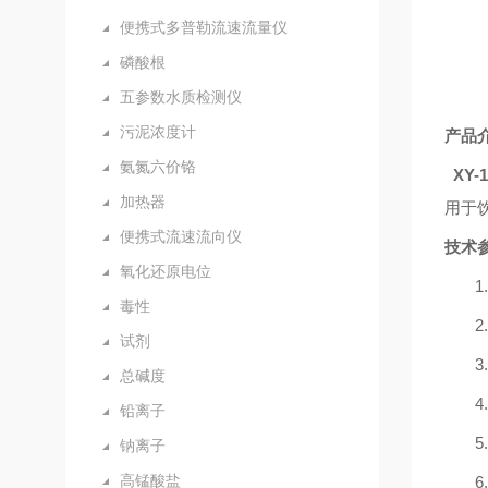
便携式多普勒流速流量仪
磷酸根
五参数水质检测仪
污泥浓度计
产品
氨氮六价铬
XY
加热器
用于
便携式流速流向仪
技术
氧化还原电位
1.
毒性
2.
试剂
3.
总碱度
4.
铅离子
5.
钠离子
高锰酸盐
6.