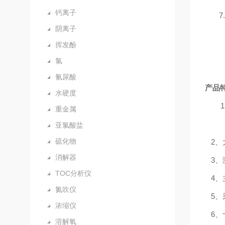
钙离子
7.
阴离子
挥发酚
氯
氰尿酸
产品
水硬度
1
重金属
亚氯酸盐
硫化物
2
、
消解器
3
、
TOC分析仪
4
、
氮吹仪
5
、
浓缩仪
6
、
溶解氧