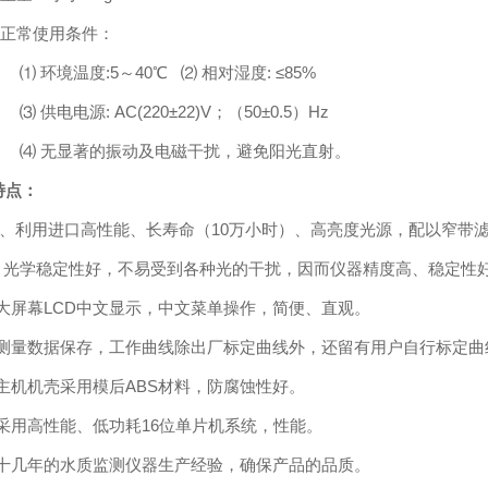
正常使用条件：
⑴
环境温度
:5
～
40℃ ⑵
相对湿度
: ≤85%
⑶
供电电源
: AC(220±22)V
；（
50±0.5
）
Hz
⑷
无显著的振动及电磁干扰，避免阳光直射。
特点：
、利用进口高性能、长寿命（
10
万小时）、高亮度光源，配以窄带
光学稳定性好，不易受到各种光的干扰，因而仪器精度高、稳定性
大屏幕
LCD
中文显示，中文菜单操作，简便、直观。
测量数据保存，工作曲线除出厂标定曲线外，还留有用户自行标定曲
主机机壳采用模后
ABS
材料，防腐蚀性好。
采用高性能、低功耗
16
位单片机系统，性能。
十几年的水质监测仪器生产经验，确保产品的品质。