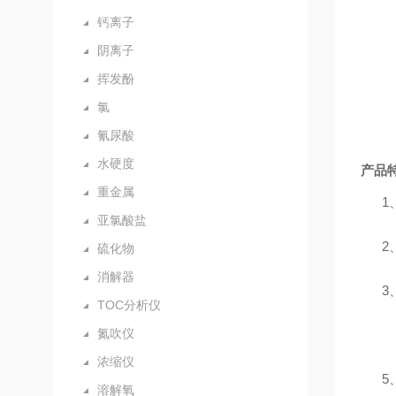
钙离子
阴离子
挥发酚
氯
氰尿酸
水硬度
产品
重金属
1
亚氯酸盐
2
硫化物
消解器
3
TOC分析仪
氮吹仪
浓缩仪
5
溶解氧