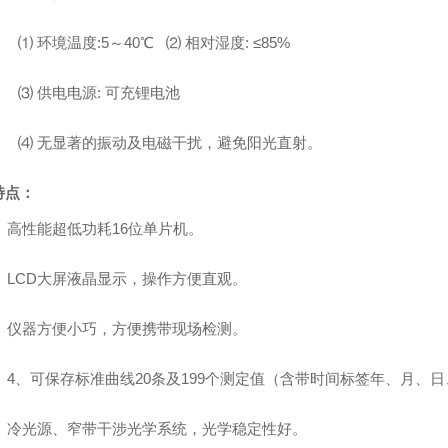
⑴
环境温度
:5
～
40℃ ⑵
相对湿度
: ≤85%
⑶
供电电源
:
可充锂
电池
⑷
无显著的振动及电磁干扰，避免阳光直射。
特点：
、高性能超低功耗
16
位单片机。
、
LCD
大屏液晶显示，操作方便直观。
、仪器方便小巧，方便携带现场检测。
4
、可保存标准曲线
20
条及
199
个测定值（含带时间标签年、月、日
、冷光源、窄带干涉光学系统，光学稳定性好。