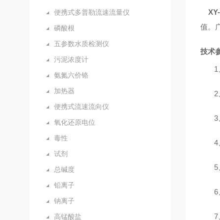
X
便携式多普勒流速流量仪
值。
磷酸根
五参数水质检测仪
技术
污泥浓度计
1
氨氮六价铬
加热器
2
便携式流速流向仪
3
氧化还原电位
毒性
4
试剂
5
总碱度
铅离子
6
钠离子
7
高锰酸盐