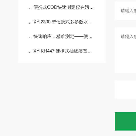
便携式COD快速测定仪在污水处理厂工艺控制、排污口监测中的应用
XY-2300 型便携式多参数水质快速测定仪 30% 试剂节省 检测成本降
快速响应，精准测定——便携式COD快速测定仪
XY-KH447 便携式抽滤装置｜＜55dB 低噪声 水质过滤实验室外场设备介绍