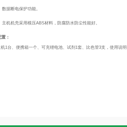
、数据断电保护功能。
、主机机壳采用模压
ABS
材料，防腐防水防尘性能好。
配置：
主机
1
台、
便携箱一个、可充锂
电池、试剂
1
套、比色管
3
支，使用说明