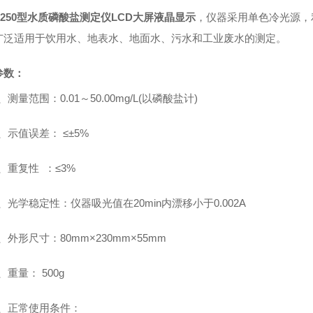
Y-250型水质磷酸盐测定仪LCD大屏液晶显示
，
仪器采用单色冷光源，
广泛适用于饮用水、地表水、地面水、污水和工业废水的测定。
参数：
、测量范围：
0.01
～
50.00
mg/L
(
以磷酸盐计
)
、示值误差：
≤±5%
、重复性 ：
≤3%
、光学稳定性：仪器吸光值在
20min
内漂移小于
0.002A
、外形尺寸：
80
mm×
230
mm×
55
mm
、重量：
500g
、正常使用条件：