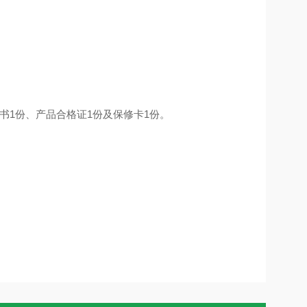
书
1
份、产品合格证
1
份及保修卡
1
份。