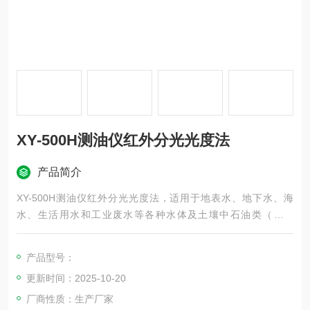
XY-500H测油仪红外分光光度法
产品简介
XY-500H测油仪红外分光光度法，适用于地表水、地下水、海
水、生活用水和工业废水等各种水体及土壤中石油类（矿物
油）、动植物油及总油含量的监测，同时也是烟气(饮食行业油
烟)含油量监测国家标准推荐的仪器。此外，还可用于有机试剂纯
产品型号：
度检测及含各种不同C-H键有机物总量和分量的测量等。
更新时间：2025-10-20
厂商性质：生产厂家