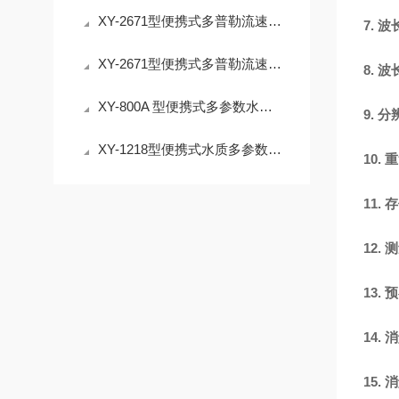
XY-2671型便携式多普勒流速流量仪—即时测量长数据积累的可靠伙伴
7.
波
XY-2671型便携式多普勒流速流量仪—适应复杂水下环境的流量测量方案
8.
波
XY-800A 型便携式多参数水质检测仪 野外一体化消解比色介绍
9.
分
XY-1218型便携式水质多参数检测仪产品特点
10.
重
11.
存
12.
测
13.
预
14.
消
15.
消