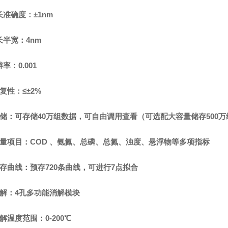
长准确度：
±1nm
长半宽：
4nm
辨率：
0.001
复性：
≤±
2
%
储：可存储
4
0万组数据，可自由调用查看
（可选配大容量储存
500
量项目：
COD 、氨氮、总磷、总氮、浊度、悬浮物
等
多项指标
存曲线：预存
720条
曲线
，可进行
7点拟合
解：
4
孔多功能消解
模块
解温度范围：
0-200
℃