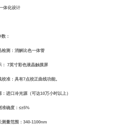
水一体化设计
参数：
品检测：
消解比色一体管
示：
7英寸彩色液晶触摸屏
线
校准：
具有
7点校正曲线功能。
源：进口冷光源（可达
10万小时以上）
测准确度：
≤±5%
长
测量
范围：
340-
11
00nm