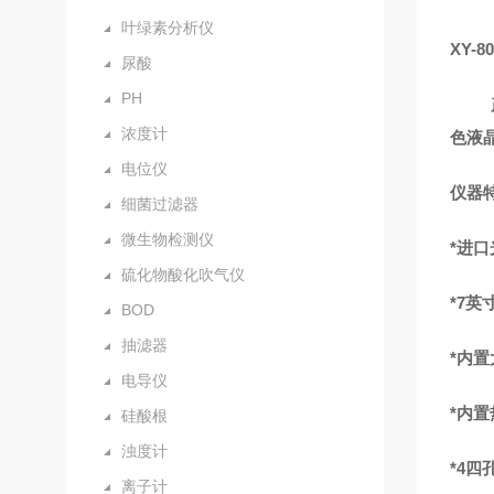
叶绿素分析仪
XY-
尿酸
PH
浓度计
色液
电位仪
仪器
细菌过滤器
微生物检测仪
*进
硫化物酸化吹气仪
*7
英
BOD
抽滤器
*内
电导仪
*
内置
硅酸根
浊度计
*
4四
离子计