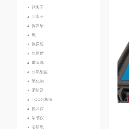
钙离子
阴离子
挥发酚
氯
氰尿酸
水硬度
重金属
亚氯酸盐
硫化物
消解器
TOC分析仪
氮吹仪
浓缩仪
溶解氧