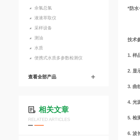
余氯总氯
*防
液液萃取仪
采样设备
测油
技术
水质
1.
样
便携式水质多参数检测仪
2.
显
查看全部产品
3.
曲
4.
光
相关文章
5.
检
RELATED ARTICLES
6.
波