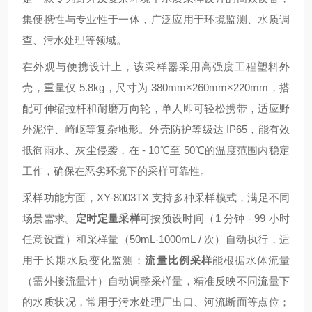
集便携性与专业性于一体，广泛应用于环境监测、水质调
查、污水处理等领域。
在外观与便携设计上，该采样器采用高强度工程塑料外
壳，重量仅 5.8kg，尺寸为 380mm×260mm×220mm，搭
配可伸缩拉杆和耐磨万向轮，单人即可轻松携带，适应野
外泥泞、崎岖等复杂地形。外壳防护等级达 IP65，能有效
抵御雨水、灰尘侵袭，在 - 10℃至 50℃的温度范围内稳定
工作，确保在恶劣环境下的采样可靠性。
采样功能方面，XY-8003TX 支持多种采样模式，满足不同
场景需求。
定时定量采样
可按预设时间（1 分钟 - 99 小时
任意设置）和采样量（50mL-1000mL / 次）自动执行，适
用于长期水质变化监测；
流量比例采样
能根据水体流量
（需外接流量计）自动调整采样量，精准反映不同流量下
的水质状况，常用于污水处理厂出口、河流断面等点位；