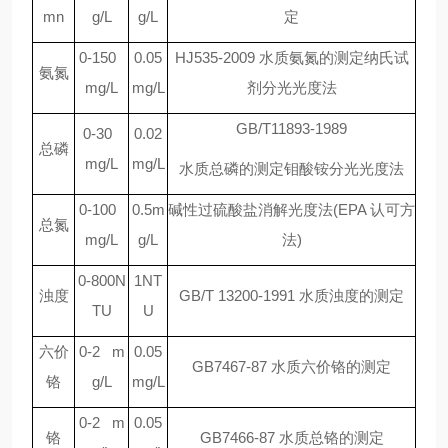
mn
g/L
g/L
定
0-150
0.05
HJ535-2009
水质氨氮的测定纳氏试
氨氮
mg/L
mg/L
剂分光光度法
GB/T11893-1989
0-30
0.02
总磷
mg/L
mg/L
水质总磷的测定钼酸铵分光光度法
0-100
0.5m
碱性过硫酸盐消解光度法
(EPA
认可方
总氮
mg/L
g/L
法
)
0-800N
1NT
浊度
GB/T 13200-1991
水质浊度的测定
TU
U
六价
0-2 m
0.05
GB7467-87
水质六价铬的测定
铬
g/L
mg/L
0-2 m
0.05
铬
GB7466-87
水质总铬的测定