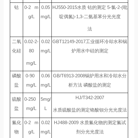
钴
0-2 m
0.05
HJ550-2015
水质 钴的测定
5-
氯
-2-(
吡
g/L
mg/L
啶偶氮
)-1,3-
二氨基苯分光光度
法
二氧
0.02-2-
0.02
GBT12149-2017
工业循环冷却水和锅
化硅
80
mg/L
炉用水中硅的测定
mg/L
磷酸
0-90
0.06
GB/T6913-2008
锅炉用水和冷却水分
盐
mg/L
mg/L
析方法 磷酸盐的测定
HJ/T342-2007
硫酸
0-250
5mg/
盐
mg/L
L
水质硫酸盐的测定铬酸钡分光光度法
氟化
0-2 m
0.02
HJ488-2009
水质氟化物的测定氟试
物
g/L
mg/L
剂分光光度法