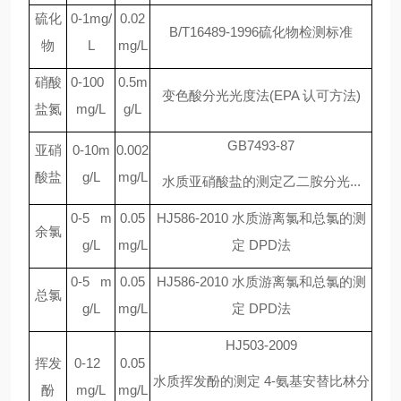
硫化
0-1mg/
0.02
B/T16489-1996
硫化物检测标准
物
L
mg/L
硝酸
0-100
0.5m
变色酸分光光度法
(EPA
认可方法
)
盐氮
mg/L
g/L
GB7493-87
亚硝
0-10m
0.002
酸盐
g/L
mg/L
水质亚硝酸盐的测定乙二胺分光
...
0-5 m
0.05
HJ586-2010
水质游离氯和总氯的测
余氯
g/L
mg/L
定
DPD
法
0-5 m
0.05
HJ586-2010
水质游离氯和总氯的测
总氯
g/L
mg/L
定
DPD
法
HJ503-2009
挥发
0-12
0.05
水质挥发酚的测定
4-
氨基安替比林分
酚
mg/L
mg/L