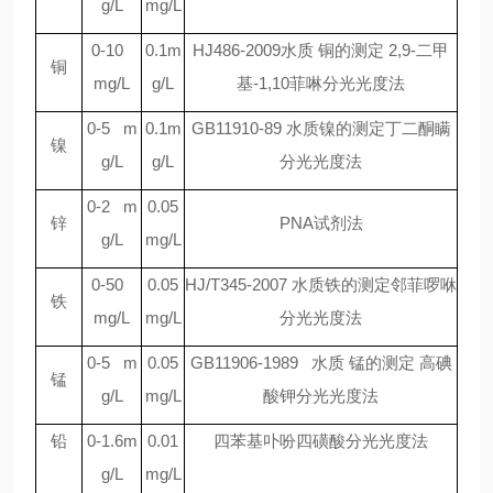
g/L
mg/L
0-10
0.1m
HJ486-2009
水质 铜的测定
2,9-
二甲
铜
mg/L
g/L
基
-1,10
菲啉分光光度法
0-5 m
0.1m
GB11910-89
水质镍的测定丁二酮瞒
镍
g/L
g/L
分光光度法
0-2 m
0.05
锌
PNA
试剂法
g/L
mg/L
0-50
0.05
HJ/T345-2007
水质铁的测定邻菲啰咻
铁
mg/L
mg/L
分光光度法
0-5 m
0.05
GB11906-1989
水质 锰的测定 高碘
锰
g/L
mg/L
酸钾分光光度法
铅
0-1.6m
0.01
四苯基卟吩四磺酸分光光度法
g/L
mg/L