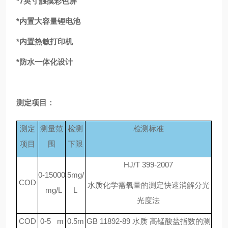
*7
英寸触摸彩色屏
*
内置大容量锂电池
*
内置热敏打印机
*
防水一体化设计
测定项目：
测定
测量范
检测
检测标准
项目
围
下限
HJ/T 399-2007
0-15000
5mg/
COD
水质化学需氧量的测定快速消解分光
mg/L
L
光度法
COD
0-5 m
0.5m
GB 11892-89
水质 高锰酸盐指数的测