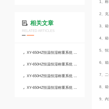
1
、
称
2
、
克
相关文章
3
、
箱
RELATED ARTICLES
4
、
箱
5
、
恒
XY-650HZ恒温恒湿称重系统 符合HJ836-2017标准
6
、
箱
XY-650HZ恒温恒湿称重系统 湿度范围45%RH～95%RH
7
、
二
XY-650HZ恒温恒湿称重系统 重量法低浓度颗粒物测定
8
、
箱
XY-650HZ恒温恒湿称重系统 低浓度颗粒物称量产品介绍
9
、内