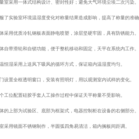
量室采用一体式结构设计、密封性好；避免大气环境尘埃二次污染
。
服了实验室环境温湿度变化对称量结果造成影响，提高了称量的准确
体采用优质冷轧钢板表面静电喷塑，涂层坚硬牢固，具有防锈能力
。
体自带滑轮和自锁功能，便于整机移动和固定，天平在系统内工作
。
温恒湿采用上送风下吸风的循环方式，保证箱内温湿度均匀
。
门设置全框透明窗口，
安装有照明灯，
用以观测室内试样的变化
。
个工位
配置硅胶手套人工操作过程中保证天平称量不受影响
。
体的上部为试验区、底部为框架式，电器控制柜在设备的右侧部分。
室采用镜面不锈钢制作，半圆弧四角易清洁，箱内搁板间距调。