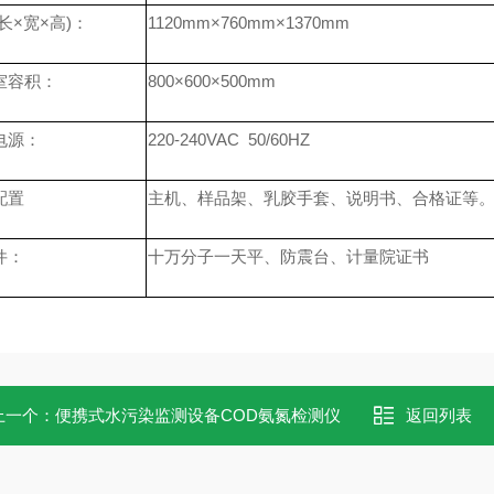
长×宽×高
)
：
1120
mm
×
7
60
mm
×
1370
mm
室容积
：
800
×
600
×
500mm
电源：
220-240VAC 50/60HZ
配置
主机、样品架、乳胶手套、说明书、合格证等
件：
十万分子一天平、防震台、计量院证书
上一个：
便携式水污染监测设备COD氨氮检测仪
返回列表