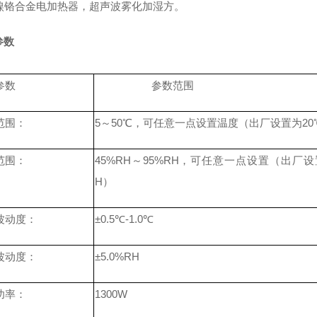
镍铬合金电加热器
，
超声波雾化加湿方
。
参数
参数
参数范围
范围：
5
～
5
0
℃，可任意一点设置温度（出厂设置为
20
范围：
4
5
%RH
～
95
%RH
，可任意一点设置（出厂设
H
）
波动度：
±
0.
5
℃
-1.0
℃
波动度：
±
5
.0%RH
功率
：
1300W