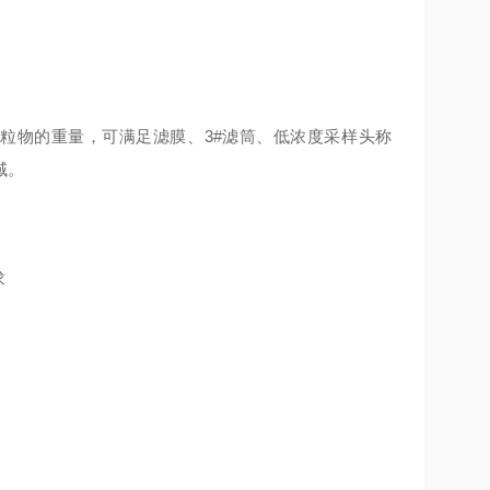
粒物的重量
，
可满足滤膜、
3#
滤筒、低浓度采样头称
域
。
求