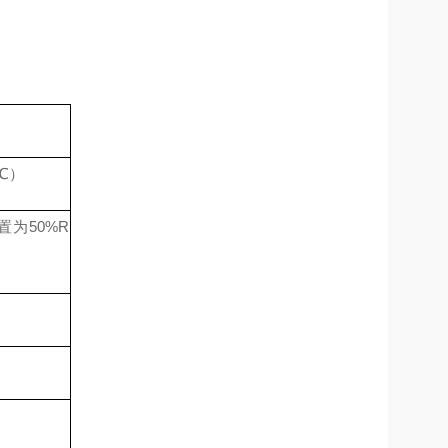
℃）
置为
50%R