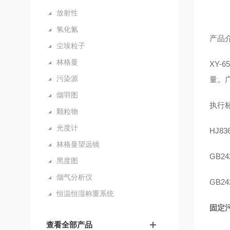
放射性
氢化氰
产品
尘埃粒子
林格曼
XY-6
污染源
量
。
烟羽图
执行
颗粒物
光度计
HJ836
林格曼望远镜
GB24
黑度图
烟气分析仪
GB24
恒温恒湿称重系统
固定
查看全部产品