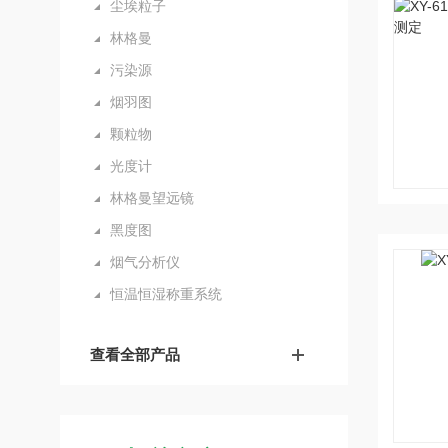
尘埃粒子
林格曼
污染源
烟羽图
颗粒物
光度计
林格曼望远镜
黑度图
烟气分析仪
恒温恒湿称重系统
查看全部产品