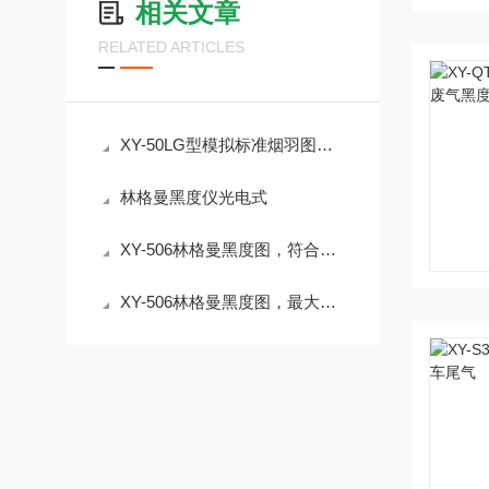
相关文章
RELATED ARTICLES
XY-50LG型模拟标准烟羽图：林格曼黑度图的环保监测利器
林格曼黑度仪光电式
XY-506林格曼黑度图，符合国内外常用烟气监测方法
XY-506林格曼黑度图，最大测距600~1500m可选，集测距/测速/测角/测高于一体