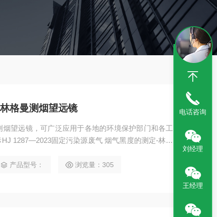
11林格曼测烟望远镜
电话咨询
格曼测烟望远镜，可广泛应用于各地的环境保护部门和各工
 1287—2023固定污染源废气 烟气黑度的测定-林格
刘经理
产品型号：
浏览量：305
王经理