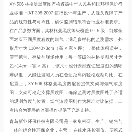
XY-506 林格曼黑度图严格遵循中华人民共和国环境保护行
业标准 HJ/T 398-2007 进行设计与生产，从源头保障了产
品的规范性与可靠性，确保监测结果符合行业标准要求。
在产品参数方面，其林格曼黑度等级覆盖 0～5 级，能够全
面对应不同黑度程度的烟气，满足多样化的监测需求；外
形尺寸为 110×40×3cm（高 × 宽 × 厚），整体体积适中，
便于携带、存放与现场使用；每一等级的林格曼图尺寸为
21×14cm（宽 × 高），该尺寸设计既能保证黑度图的清晰
辨识度，又能让监测人员在合适距离内轻松观察对比。在
配置上，XY-506 林格曼黑度图配套提供支架与烟气浓度
图，支架可稳定支撑黑度图，确保监测时黑度图处于合适
的观测角度与位置，烟气浓度图则作为标准对比依据，二
者结合为完整的监测操作提供了充足支持。
青岛新业环保科技有限公司是一家集科研、生产、销售与
一体的综合性环保企业，主营： 在线水质检测仪、便携式