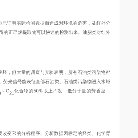
业已证明实际检测数据而造成对环境的危害，及红外分
4中测得的正己烷提取物可以快速的检测出来。油脂类对红外
烷烃，但大量的调查与实验表明，所有石油类污染物都
，荧光信号能表征全部石油类。石油类污染物进入水域
～
C
化合物的
50％以上挥发，低分子量的芳香烃，
9
21
要改变它的分析程序。分析数据因标定的烃类、化学背