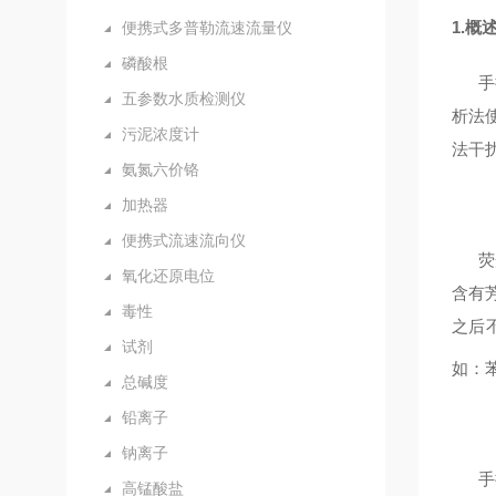
1.概
便携式多普勒流速流量仪
磷酸根
手
五参数水质检测仪
析法
污泥浓度计
法干
氨氮六价铬
加热器
便携式流速流向仪
荧
氧化还原电位
含有
毒性
之后
试剂
如：
总碱度
铅离子
钠离子
手
高锰酸盐