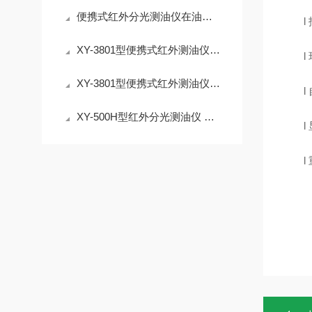
便携式红外分光测油仪在油水分离中的关键作用说明
l
XY-3801型便携式红外测油仪，测量速度快，测量一次样品仅需1分钟
l
XY-3801型便携式红外测油仪 地表水 地下水 海水 生活用水 工业废水
l
XY-500H型红外分光测油仪 测量一次样品1分钟 带显示屏
l
l