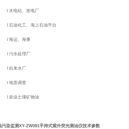
l
水电站、发电厂
l
石油化工、海上石油平台
l
海运、海事
l
污水处理厂
l
自来水厂
l
地质调查
l
农业土壤矿物油
油污染监测XY-ZW091手持式紫外荧光测油仪
技术参数