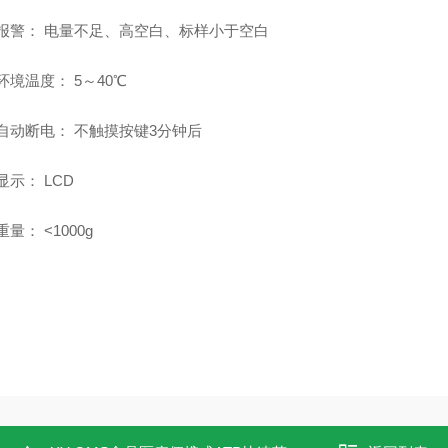
报警：
电量不足、高空白、标样小于空白
环境温度：
5～40℃
自动断电：
不触摸按键
3分钟后
显示：
LCD
重量：
<1000g