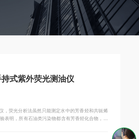
1手持式紫外荧光测油仪
测油仪，荧光分析法虽然只能测定水中的芳香烃和共轭烯
验表明，所有石油类污染物都含有芳香烃化合物，芳
因此，荧光信号能表征全部石油类。石油类污染物进
碳氢化合物的90％以上挥发，C19～C21化合物的5