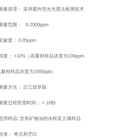
测量原理：
采用紫外荧光光度法检测技术
测量范围：
0-1000ppm
灵敏度：
0.05ppm
精度：
<10%（高量程样品浓度为100ppm
低量程样品浓度为
1000ppb）
测量方法：
正己烷萃取
测量过程所需时间：
< 10秒
适用样品
:
含有矿物油的水样及土壤样品
校准：
单点和空白