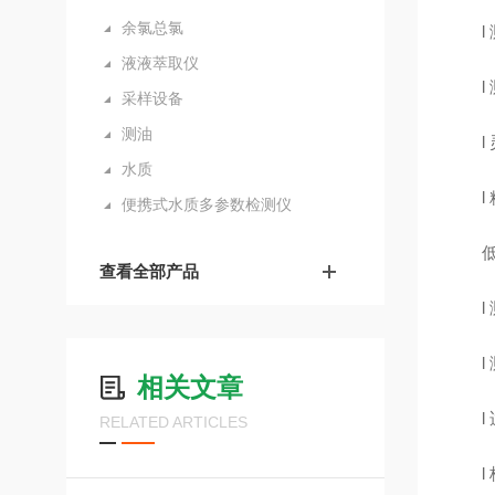
余氯总氯
l
液液萃取仪
l
采样设备
测油
l
水质
l
便携式水质多参数检测仪
查看全部产品
l
l
相关文章
l
RELATED ARTICLES
l