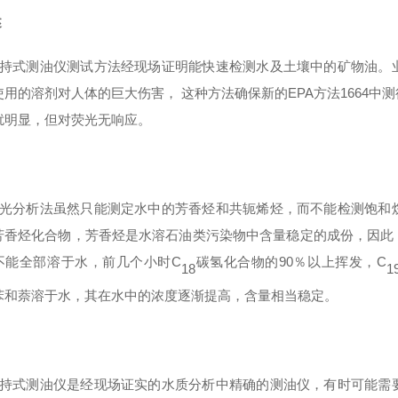
述
持式测油仪测试方法经现场证明能快速检测水及土壤中的矿物油。
使用的溶剂对人体的巨大伤害，
这种方法确保新的
EPA方法166
扰明显，但对荧光无响应。
光分析法虽然只能测定水中的芳香烃和共轭烯烃，而不能检测饱和
芳香烃化合物，芳香烃是水溶石油类污染物中含量稳定的成份，因此
不能全部溶于水，
前几个小时
C
碳氢化合物的
90％
以上挥发，
C
18
1
苯和萘溶于水，其在水中的浓度逐渐提高，含量相当稳定。
持式测油仪是经现场证实的水质分析中精确的测油仪，有时可能需