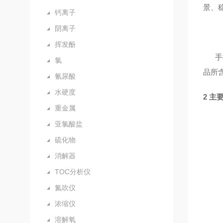
景、
钙离子
阴离子
挥发酚
手
氯
品所
氰尿酸
水硬度
2 主
重金属
亚氯酸盐
硫化物
消解器
TOC分析仪
氮吹仪
浓缩仪
溶解氧