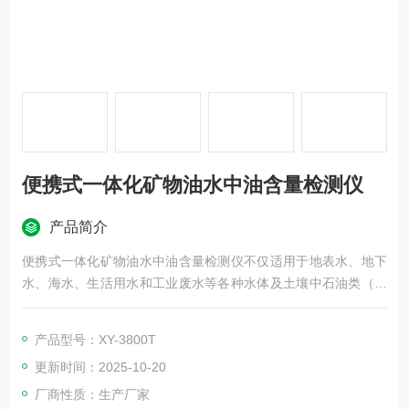
便携式一体化矿物油水中油含量检测仪
产品简介
便携式一体化矿物油水中油含量检测仪不仅适用于地表水、地下
水、海水、生活用水和工业废水等各种水体及土壤中石油类（矿
物油）、动植物油及总油含量的监测，同时也是烟气(饮食行业油
烟)含油量监测国家标准推荐的仪器。此外，还可用于有机试剂纯
产品型号：XY-3800T
度检测及含各种不同C-H键有机物总量和分量的测量。
更新时间：2025-10-20
厂商性质：生产厂家