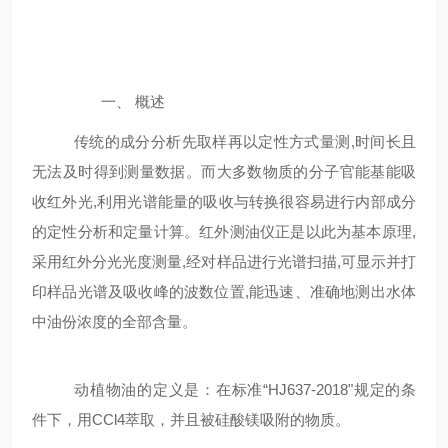
一、 概述
传统的成分分析先取样再以定性方式量测,时间长且
无法及时得到测量数据。而大多数物质的分子官能基能吸
收红外光,利用光谱能量的吸收与转换很容易进行内部成分
的定性分析和定量计算。红外测油仪正是以此为基本原理,
采用红外分光光度测量,经对样品进行光谱扫描,可显示并打
印样品光谱及吸收峰的波数位置,能迅速、准确地测出水体
中油份浓度的全部含量。
动植物油的定义是：在标准
“
HJ637-201
8
"规定的条
件下，用
CCl
4
萃取，并且被硅酸镁吸附的物质。