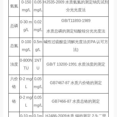
0-150
0.05
HJ535-2009 水质氨氮的测定纳氏试剂
氨氮
mg/L
mg/L
分光光度法
GB/T11893-1989
0-30 m
0.02
总磷
g/L
mg/L
水质总磷的测定钼酸铵分光光度法
0-100
0.5m
碱性过硫酸盐消解光度法
(EPA 认可方
总氮
mg/L
g/L
法)
0-800N
1NT
浊度
GB/T 13200-1991 水质浊度的测定
TU
U
六价
0-2 mg/
0.05
GB7467-87 水质六价铬的测定
铬
L
mg/L
0-2 mg/
0.05
铬
GB7466-87 水质总铬的测定
L
mg/L
0-10 m
0.1m
HJ486-2009水质 铜的测定 2,9-二甲