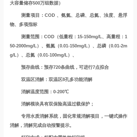
大容量储存
500万组数据
）
测量项目：
COD 、氨氮、总磷、总氮、浊度、悬浮
物、多项指标
测量范围：
COD（低量程：
1
5-
1
50mg/L、高量程：
1
50
-
2
000mg/L）、氨氮（0.01-
150
mg/L）、总磷（0.01-
2
m
g/L）、总氮（0.01-
10
0mg/L）、
预存曲线：预存
720条
曲线
，可进行
7点拟合
双温区消解：双温区
8孔多功能消解
消解温度范围：
0-200
℃
消解模块具有双保险高温过载保护；
专用水质消解系统，固化常规消解项目，一键式操作
消解，消解完成自动报警提示。