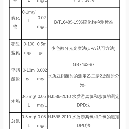
物
L
mg/L
分光光度法
0-1mg/
硫化
0.02
L
B/T16489-1996硫化物检测标准
物
mg/L
硝酸
0-100
0.5m
变色酸分光光度法
(EPA 认可方法)
盐氮
mg/L
g/L
GB7493-87
亚硝
0-10m
0.002
水质亚硝酸盐的测定乙二胺2盐酸盐分
酸盐
g/L
mg/L
光
...
0-5 mg/
0.05
HJ586-2010 水质游离氯和总氯的测定
余氯
L
mg/L
DPD法
0-5 mg/
0.05
HJ586-2010 水质游离氯和总氯的测定
总氯
L
mg/L
DPD法