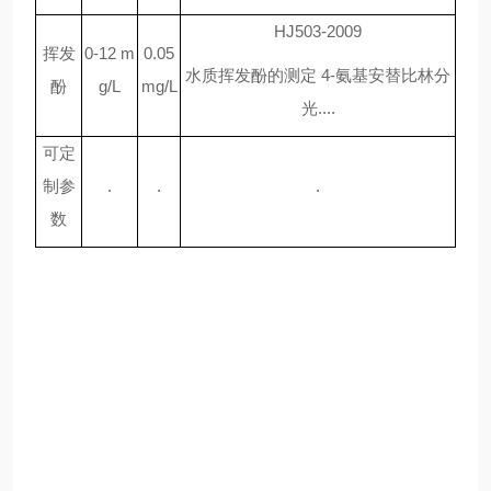
HJ503-2009
挥发
0-12 m
0.05
水质挥发酚的测定
4-氨基安替比林分
酚
g/L
mg/L
光....
可定
制参
.
.
.
数