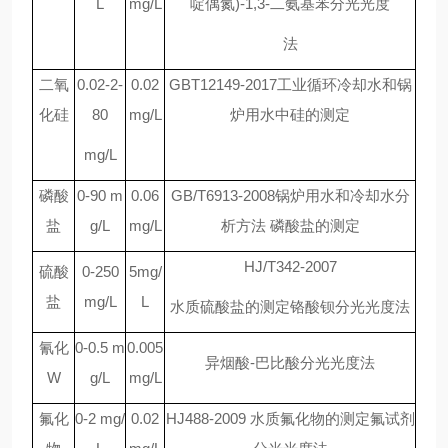
L
mg/L
啶偶氮)-1,3-二氨基苯分光光度
法
二氧
0.02-2-
0.02
GBT12149-2017工业循环冷却水和锅
化硅
80
mg/L
炉用水中硅的测定
mg/L
磷酸
0-90 m
0.06
GB/T6913-2008锅炉用水和冷却水分
盐
g/L
mg/L
析方法 磷酸盐的测定
HJ/T342-2007
硫酸
0-250
5mg/
盐
mg/L
L
水质硫酸盐的测定铬酸钡分光光度法
氰化
0-0.5 m
0.005
异烟酸
-巴比酸分光光度法
W
g/L
mg/L
氟化
0-2 mg/
0.02
HJ488-2009 水质氟化物的测定氟试剂