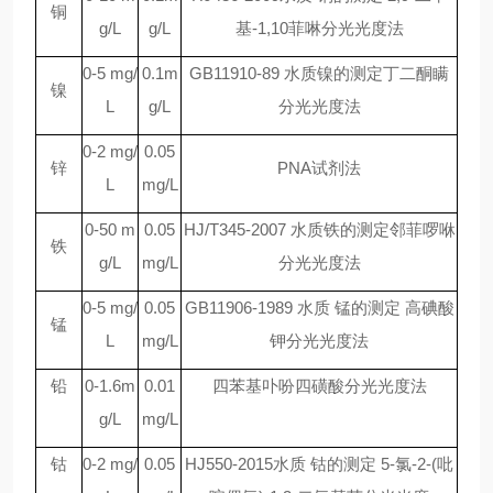
铜
g/L
g/L
基-1,10菲啉分光光度法
0-5 mg/
0.1m
GB11910-89 水质镍的测定丁二酮瞒
镍
L
g/L
分光光度法
0-2 mg/
0.05
锌
PNA试剂法
L
mg/L
0-50 m
0.05
HJ/T345-2007 水质铁的测定邻菲啰咻
铁
g/L
mg/L
分光光度法
0-5 mg/
0.05
GB11906-1989 水质 锰的测定 高碘酸
锰
L
mg/L
钾分光光度法
铅
0-1.6m
0.01
四苯基卟吩四磺酸分光光度法
g/L
mg/L
钴
0-2 mg/
0.05
HJ550-2015水质 钴的测定 5-氯-2-(吡