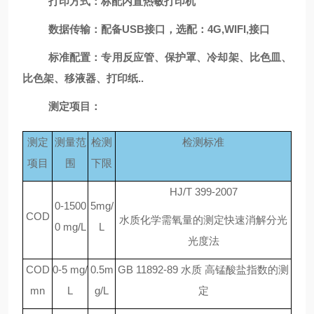
打印方式：标配内置热敏打印机
数据传输：配备
USB接口，选配
：
4G,WIFI,
接口
标准配置：专用反应管、保护罩、冷却架、比色皿、
比色架、移液器、打印纸
..
测定项目：
测定
测量范
检测
检测标准
项目
围
下限
HJ/T 399-2007
0-1500
5mg/
COD
水质化学需氧量的测定快速消解分光
0 mg/L
L
光度法
COD
0-5 mg/
0.5m
GB 11892-89 水质 高锰酸盐指数的测
mn
L
g/L
定