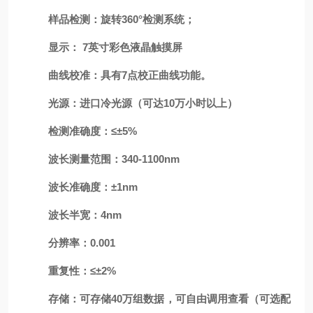
样品检测：旋转
360°检测系统；
显示：
7英寸彩色液晶触摸屏
曲线
校准：
具有
7点校正曲线功能。
光源：进口冷光源（可达
10万小时以上）
检测准确度：
≤±5%
波长
测量
范围：
340-
11
00nm
波长准确度：
±1nm
波长半宽：
4nm
分辨率：
0.001
重复性：
≤±
2
%
存储：可存储
4
0万组数据，可自由调用查看
（可选配