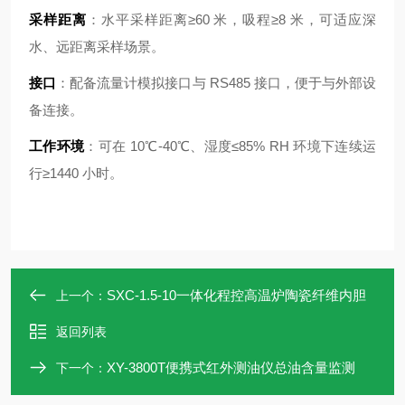
采样距离
：水平采样距离≥60 米，吸程≥8 米，可适应深
水、远距离采样场景。
接口
：配备流量计模拟接口与 RS485 接口，便于与外部设
备连接。
工作环境
：可在 10℃-40℃、湿度≤85% RH 环境下连续运
行≥1440 小时。
SXC-1.5-10一体化程控高温炉陶瓷纤维内胆
上一个：
返回列表
XY-3800T便携式红外测油仪总油含量监测
下一个：