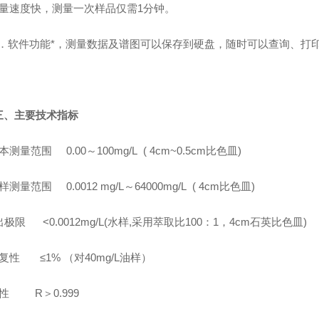
量速度快，测量一次样品仅需
1
分钟。
．软件功能*，测量数据及谱图可以保存到硬盘，随时可以查询、打
三、主要技术指标
基本测量范围
0.00
～
1
00
mg/L
(
4
cm
~0.5cm
比色皿
)
水样测量范围
0.0012
mg/L
～
64000
mg/L
(
4
cm
比色皿
)
出极限
<0.0012mg/L(
水样
,
采用萃取比
100：1，4cm石英比色皿)
复性 ≤
1%
（对
40mg/L
油样）
线性
R
＞
0.999