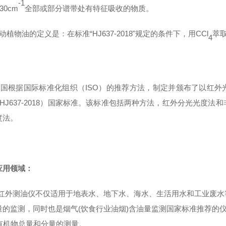
-1
30
cm
全部或部分谱带处有特征吸收的物质。
动植物油的定义是：在标准
“
HJ637-201
8
"规定的条件下，用
CCl
萃
4
我国根据国际标准化组织（
ISO
）的推荐方法，制定并颁布了以红外
HJ637-201
8
）国家标准。该标准包括两种方法，红外分光光度法和
度法。
应用领域：
红外测油仪不仅适用于地表水、地下水、海水、生活用水和工业废水
量的监测，同时也是烟气
(
饮食行业油烟
)
含油量监测国家标准推荐的
有机物总量和分量的测量
。