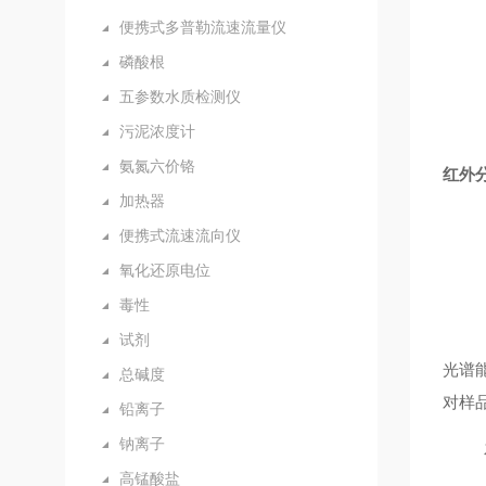
便携式多普勒流速流量仪
磷酸根
五参数水质检测仪
污泥浓度计
氨氮六价铬
红外
加热器
便携式流速流向仪
氧化还原电位
毒性
试剂
光谱
总碱度
对样
铅离子
钠离子
高锰酸盐