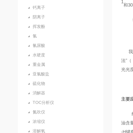
1
和
30
钙离子
阴离子
挥发酚
氯
氰尿酸
水硬度
法
"（ 
重金属
光光
亚氯酸盐
硫化物
消解器
主要
TOC分析仪
氮吹仪
浓缩仪
油含
溶解氧
-H
键