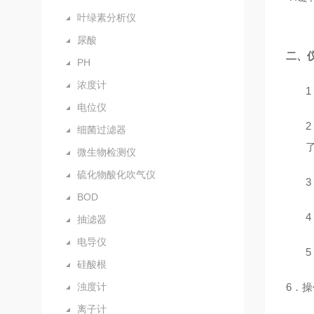
叶绿素分析仪
尿酸
二、
PH
浓度计
1
电位仪
2
细菌过滤器
微生物检测仪
硫化物酸化吹气仪
3
BOD
4
抽滤器
电导仪
5
硅酸根
浊度计
6
．操
离子计