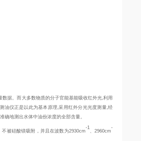
量数据。而大多数物质的分子官能基能吸收红外光
,
利用
测油仪正是以此为基本原理
,
采用红外分光光度测量
,
经
准确地测出水体中油份浓度的全部含量。
-1
-
，不被硅酸镁吸附，并且在波数为
2930
cm
、
2960
cm