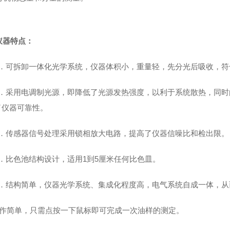
仪器特点
：
．可拆卸一体化光学系统，仪器体积小，重量轻，先分光后吸收，符
．采用电调制光源，即降低了光源发热强度，以利于系统散热，同时
了仪器可靠性。
．传感器信号处理采用锁相放大电路，提高了仪器信噪比和检出限。
．比色池结构设计，适用
1
到
5
厘米任何比色皿。
．结构简单，仪器光学系统、
集成化程度高
，
电气系统自成一体，从
作简单，只需点按一下鼠标即可完成一次油样的测定。