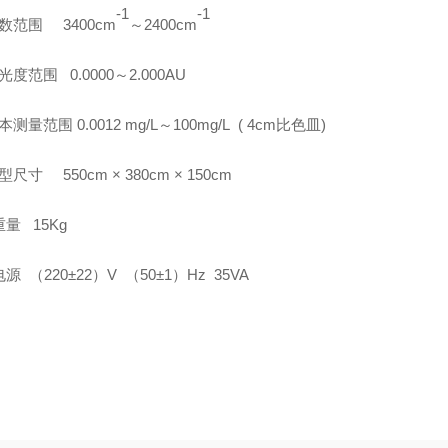
-1
-1
波数范围
3400
cm
～
2400cm
吸光度范围
0.0000
～
2.000AU
本测量范围
0.0012
mg/L
～
100
mg/L
(
4
cm
比色皿
)
型尺寸
55
0cm
×
3
8
0cm
×
15
0cm
重量
15K
g
电源 （
220
±
22
）
V
（
50
±
1
）
H
z
35VA