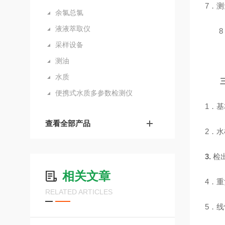
7
．测
余氯总氯
液液萃取仪
8
采样设备
测油
水质
便携式水质多参数检测仪
1
．
查看全部产品
2
．
3.
检
相关文章
4
．重
RELATED ARTICLES
5
．