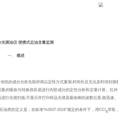
分光测油仪 便携式总油含量监测
一、
概述
传统的成分分析先取样再以定性方式量测
,
时间长且无法及时得到测
能量的吸收与转换很容易进行内部成分的定性分析和定量计算。红外
品进行光谱扫描
,
可显示并打印样品光谱及吸收峰的波数位置
,
能迅速、
石油类的定义是：在标准
“
HJ637-201
8
"规定的条件下，用
CC
l
萃取
4