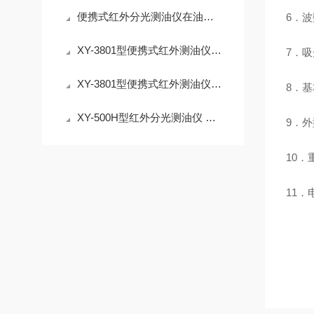
便携式红外分光测油仪在油水分离中的关键作用说明
6
．
XY-3801型便携式红外测油仪，测量速度快，测量一次样品仅需1分钟
7
．
XY-3801型便携式红外测油仪 地表水 地下水 海水 生活用水 工业废水
8
．基
XY-500H型红外分光测油仪 测量一次样品1分钟 带显示屏
9
．外
10
．
11
．