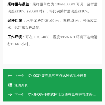
采样量与误差
：采样量单次为 10ml-1000ml 可调，留样量
误差≤±10%（200ml 时），等比例采样量误差≤±10%。
采样距离
：水平采样距离≥60 米，吸程≥8 米，可适应深
水、远距离采样场景。
工作环境
：可在 10℃-40℃、湿度≤85% RH 环境下连续运
行≥1440 小时。
XY-003Y废弃臭气三点比较式采样设备
上一个：
返回列表
XY-JF06V便携式恒流双路有毒有害气体采样器
下一个：